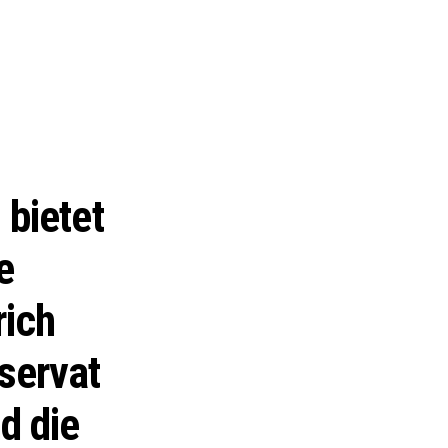
 bietet
e
rich
servat
d die