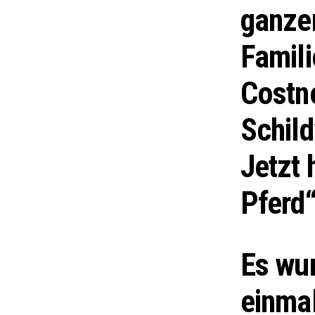
ganzen
Famili
Costne
Schil
Jetzt 
Pferd“
Es wu
einmal