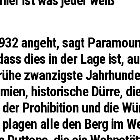
hier ist was jeder weiß
932 angeht, sagt Paramoun
dass dies in der Lage ist, a
rühe zwanzigste Jahrhunder
ien, historische Dürre, di
 der Prohibition und die Wü
plagen alle den Berg im W