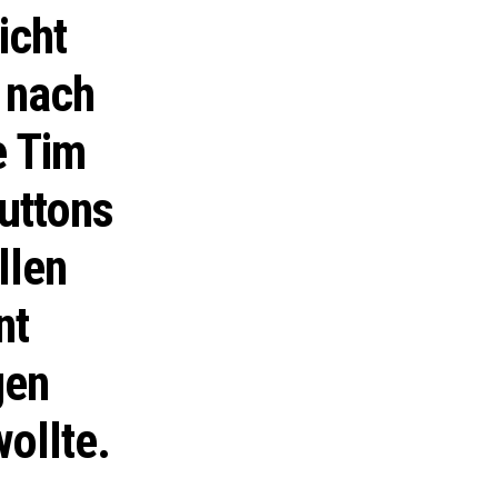
icht
n nach
e Tim
uttons
llen
nt
gen
ollte.