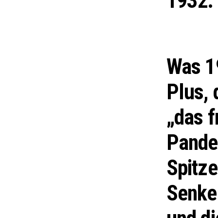
1932: 
Was 1
Plus, 
„das f
Pandem
Spitze
Senke 