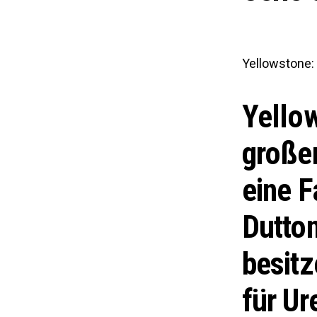
Yellowstone:
Yellow
großem
eine F
Dutton
besitz
für Ur