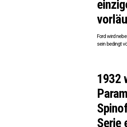
einzig
vorläu
Ford wird nebe
sein bedingt vö
1932 w
Param
Spinof
Serie 