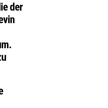
ie der
evin
um.
zu
e