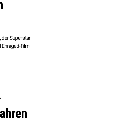
m
, der Superstar
d Enraged-Film.
-
wahren