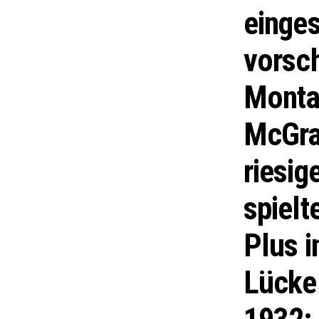
einges
vorsch
Monta
McGraw
riesig
spielt
Plus i
Lücke 