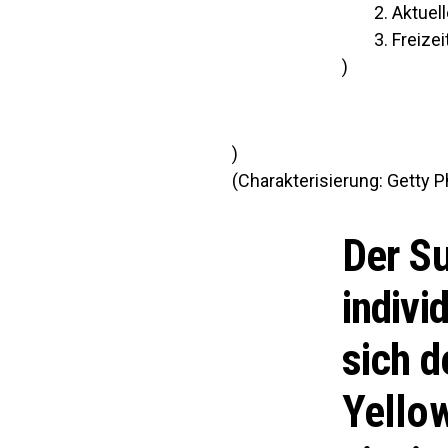
Aktuel
Freizei
)
)
(Charakterisierung: Getty Ph
Der S
indivi
sich d
Yello