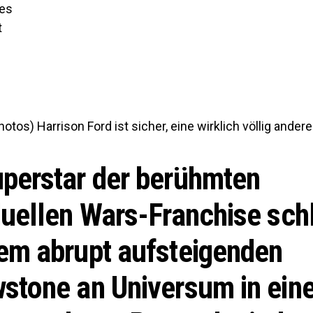
les
t
otos) Harrison Ford ist sicher, eine wirklich völlig andere
uperstar der berühmten
duellen Wars-Franchise sch
em abrupt aufsteigenden
wstone an Universum in ein