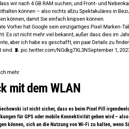
ass wir nach 4 GB RAM suchen, und Front- und Nebenkame
ithalten können – also nichts allzu Spektakuläres in Bez
chen können, damit Sie einfach knipsen können.
te Vorher hat Google sein einzigartiges Pixel-Marken-Ta
t. Es ist nicht mehr viel bekannt, außer dass dies im Jah
te, aber ich habe es geschafft, ein paar Details zu finden
 sind. 🧵 pic.twitter.com/NGdkg7XL3NSeptember 1, 202
ach mehr
ck mit dem WLAN
iechowski ist nicht sicher, dass es beim Pixel Pill irgendwel
kungen für GPS oder mobile Konnektivität geben wird – also
gen können, sich an die Nutzung von Wi-Fi zu halten, wenn Si