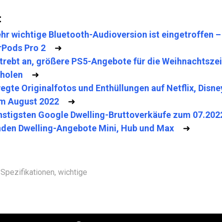
:
ehr wichtige Bluetooth-Audioversion ist eingetroffen –
rPods Pro 2
➜
trebt an, größere PS5-Angebote für die Weihnachtszei
holen
➜
egte Originalfotos und Enthüllungen auf Netflix, Disne
m August 2022
➜
nstigsten Google Dwelling-Bruttoverkäufe zum 07.2022
den Dwelling-Angebote Mini, Hub und Max
➜
Spezifikationen
,
wichtige