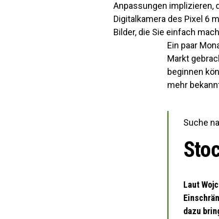
Anpassungen implizieren, d
Digitalkamera des Pixel 6 m
Bilder, die Sie einfach ma
Ein paar Mona
Markt gebrach
beginnen könn
mehr bekannt
Suche n
Sto
Laut Wojc
Einschrän
dazu brin