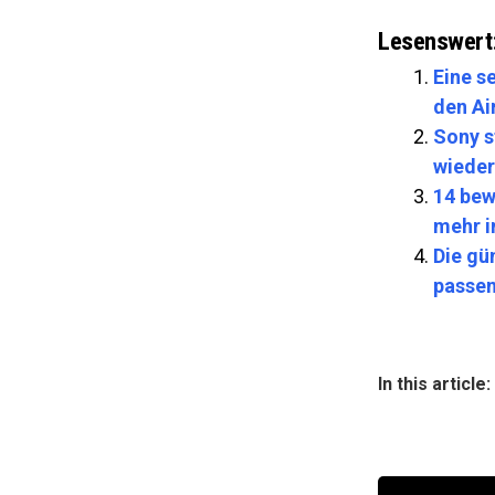
Lesenswert
Eine s
den Ai
Sony s
wieder
14 bew
mehr i
Die gü
passen
In this article: