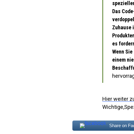
spezielle
Das Code-
verdoppel
Zuhause i
Produkten
es forder
Wenn Sie 
einem nie
Beschaffu
hervorra
Hier weiter z
Wichtige,Spe
Share on F