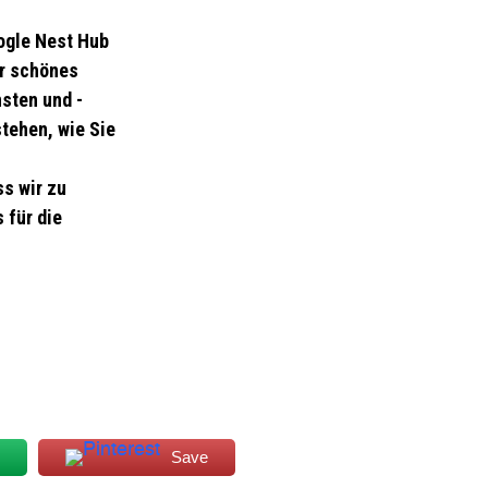
oogle Nest Hub
hr schönes
sten und -
stehen, wie Sie
s wir zu
 für die
Save