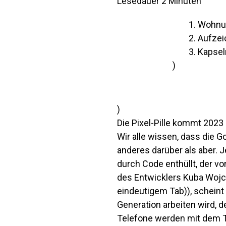
Lesedauer
2
Minuten
Wohnu
Aufze
Kapsel
)
)
Die Pixel-Pille kommt 2023
Wir alle wissen, dass die Go
anderes darüber als aber. 
durch Code enthüllt, der v
des Entwicklers Kuba Woj
eindeutigem Tab)
), schein
Generation arbeiten wird, d
Telefone werden mit dem T