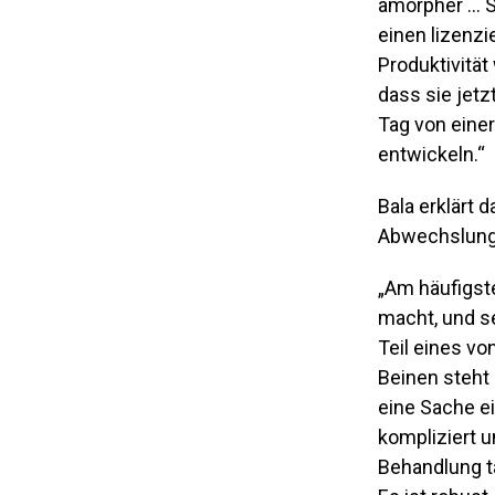
amorpher … Si
einen lizenzi
Produktivität
dass sie jetz
Tag von einer
entwickeln.“
Bala erklärt 
Abwechslung
„Am häufigst
macht, und s
Teil eines vo
Beinen steht
eine Sache e
kompliziert u
Behandlung t