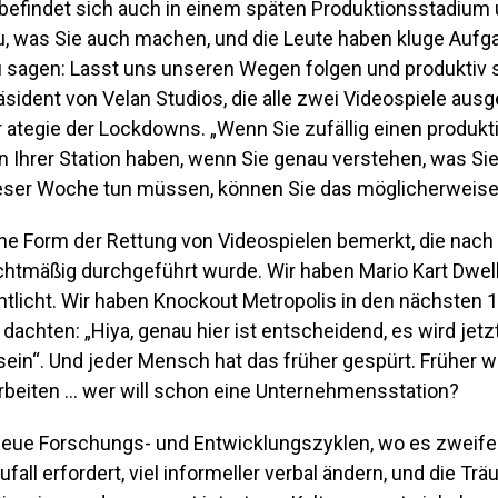
befindet sich auch in einem späten Produktionsstadium 
, was Sie auch machen, und die Leute haben kluge Aufga
 sagen: Lasst uns unseren Wegen folgen und produktiv se
äsident von Velan Studios, die alle zwei Videospiele ausge
 ategie der Lockdowns. „Wenn Sie zufällig einen produkt
in Ihrer Station haben, wenn Sie genau verstehen, was Si
ieser Woche tun müssen, können Sie das möglicherweise 
ine Form der Rettung von Videospielen bemerkt, die nach
htmäßig durchgeführt wurde. Wir haben Mario Kart Dwe
ntlicht. Wir haben Knockout Metropolis in den nächsten
achten: „Hiya, genau hier ist entscheidend, es wird jetzt
sein“. Und jeder Mensch hat das früher gespürt. Früher w
arbeiten … wer will schon eine Unternehmensstation?
neue Forschungs- und Entwicklungszyklen, wo es zweifel
ufall erfordert, viel informeller verbal ändern, und die Tr