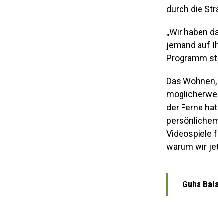
durch die St
„Wir haben da
jemand auf I
Programm stö
Das Wohnen, d
möglicherwei
der Ferne ha
persönlichem
Videospiele f
warum wir jet
Guha Bala