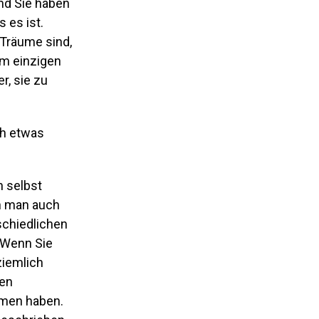
und Sie haben
 es ist.
-Träume sind,
em einzigen
r, sie zu
ch etwas
 selbst
nn man auch
schiedlichen
. Wenn Sie
ziemlich
hen
mmen haben.