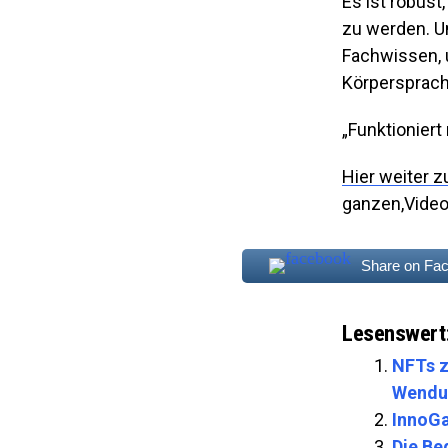
Es ist robus
zu werden. U
Fachwissen, 
Körpersprach
„Funktioniert
Hier weiter z
ganzen,Video
Share on Fa
Lesenswert
NFTs z
Wendun
InnoGa
Die Be