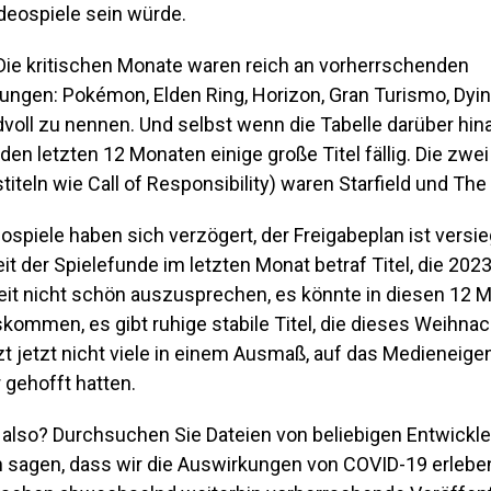
deospiele sein würde.
ie kritischen Monate waren reich an vorherrschenden
hungen: Pokémon, Elden Ring, Horizon, Gran Turismo, Dyi
voll zu nennen. Und selbst wenn die Tabelle darüber hin
 den letzten 12 Monaten einige große Titel fällig. Die zwe
titeln wie Call of Responsibility) waren Starfield und The 
eospiele haben sich verzögert, der Freigabeplan ist versie
t der Spielefunde im letzten Monat betraf Titel, die 202
weit nicht schön auszusprechen, es könnte in diesen 12 
kommen, es gibt ruhige stabile Titel, die dieses Weihnach
tzt jetzt nicht viele in einem Ausmaß, auf das Medieneig
 gehofft hatten.
 also? Durchsuchen Sie Dateien von beliebigen Entwickle
 sagen, dass wir die Auswirkungen von COVID-19 erleben