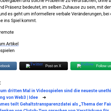
t, Übergaben und solche Probleme zu verursachen, ohne 
nd Präsenz bedeutet, im selben Zuhause zu sein, mit d
und es geht um informellere verbale Veränderungen, bei
e ins Spiel kommt.
 remote
um Artikel
spielen
cebook
Post on X
Follow u
:
um dritten Mal in Videospielen sind die neueste uneth
g von Web3 | Idee
➜
mes teilt Gehaltstransparenzdatei als „Thema der Fai
denken von Clutch-Two sprechen von Verstärkung für