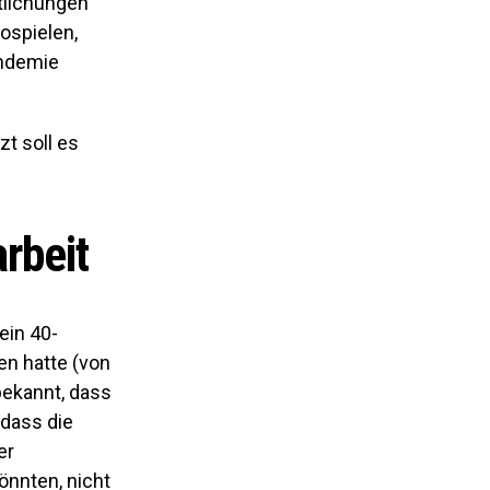
tlichungen
ospielen,
andemie
zt soll es
rbeit
ein 40-
en hatte (von
bekannt, dass
 dass die
er
önnten, nicht