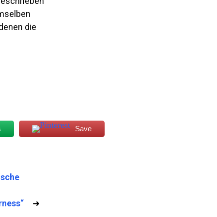
beschrieben
emselben
 denen die
s
Save
ische
rness“
➜