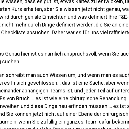
e wissen, dass es gut ist, etwas Kaltes zu entwickeln, 
erten Kurs erhalten, aber Sie wissen jetzt nicht genau, was
 wird durch geniale Einsichten und was definiert Ihre F&E
t nicht mehr durch Dinge definiert werden, die Sie an ein
 Checkliste absuchen. Daher war es für uns viel raffinierte
das Genau hier ist es nämlich anspruchsvoll, wenn Sie au
 suchen.
en schreibt man auch Wissen um, und wenn man es auch
ei es In sich geschlossen… das ist eine Sache, aber we
neinander abhängigen Teams ist, und jeder Teil auf unter
 Es von Bruch … es ist wie eine chirurgische Behandlung
inweihen und diese Dinge neu erfinden müssen … es ist 
nd Sie können jetzt nicht auf einer Ebene der chirurgisc
aumeln, wenn Sie zufällig ein ganzes Team dafür beko