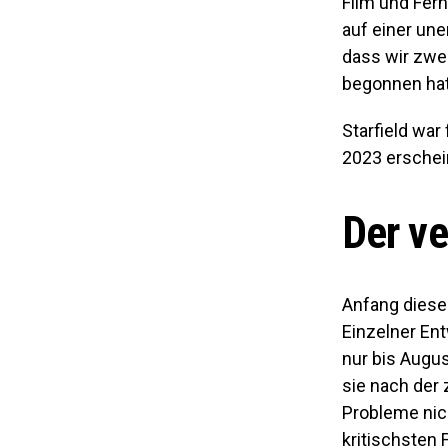
Film und Fer
auf einer une
dass wir zwe
begonnen ha
Starfield war
2023 ersche
Der ve
Anfang diese
Einzelner En
nur bis Augu
sie nach der 
Probleme nich
kritischsten 