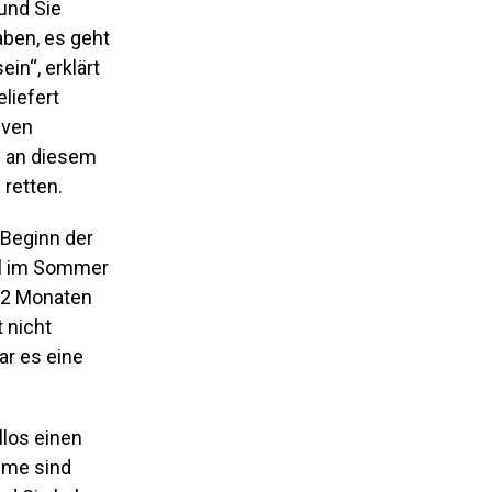
und Sie
ben, es geht
in“, erklärt
liefert
iven
e an diesem
retten.
 Beginn der
ll im Sommer
 12 Monaten
 nicht
ar es eine
los einen
äume sind