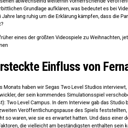
nsehen abwechselnd weiterhin vorherrschende Veröffen
rbittlichen Grundlage aufklären, was bedeutet es bei Vide
i Jahre lang ruhig um die Erklärung kämpfen, dass die P
t?
 früher eines der größten Videospiele zu Weihnachten, jet
inen
rsteckte Einfluss von Ferna
s Monats haben wir Segas Two Level Studios interviewt, 
twickler, der sein kommendes Simulationsspiel verschob
st): Two Level Campus. In dem Interview gab das Studio 
zweiten Veröffentlichungspause des Spiels feststellten,
t so waren, wie sie es erwartet hatten. Und dass einer d
Faktoren, die vielleicht am beständigsten enthalten sein k