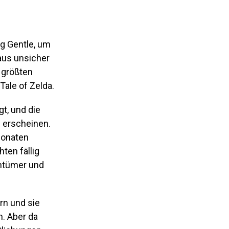
ng Gentle, um
aus unsicher
i größten
Tale of Zelda.
gt, und die
3 erscheinen.
Monaten
ten fällig
entümer und
rn und sie
. Aber da