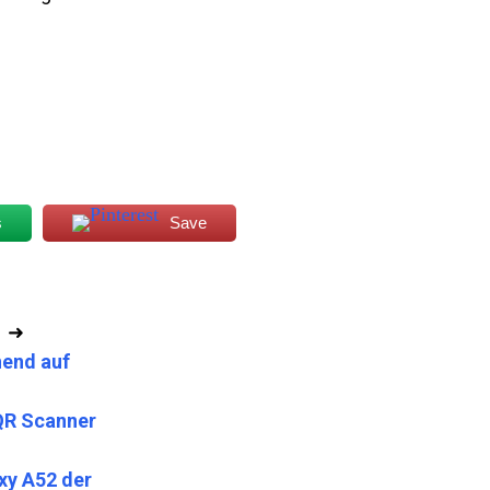
s
Save
➜
nend auf
QR Scanner
xy A52 der