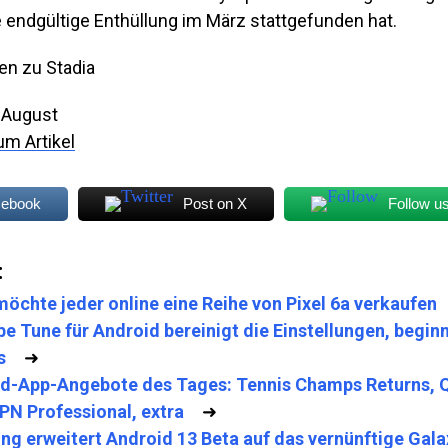
e endgültige Enthüllung im März stattgefunden hat.
n zu Stadia
m August
um Artikel
cebook
Post on X
Follow u
:
möchte jeder online eine Reihe von Pixel 6a verkaufen
e Tune für Android bereinigt die Einstellungen, begin
s
➜
d-App-Angebote des Tages: Tennis Champs Returns, 
PN Professional, extra
➜
g erweitert Android 13 Beta auf das vernünftige Gala