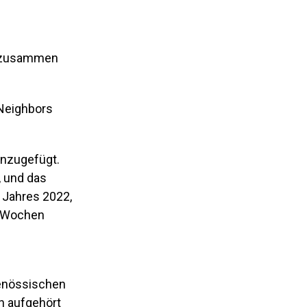
n, zusammen
 Neighbors
inzugefügt.
, und das
 Jahres 2022,
e Wochen
genössischen
n aufgehört