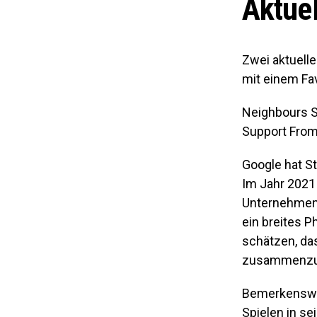
Aktuel
Zwei aktuell
mit einem Fa
Neighbours S
Support From 
Google hat St
Im Jahr 2021 
Unternehmen 
ein breites 
schätzen, das
zusammenzu
Bemerkenswer
Spielen in s