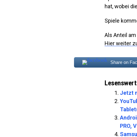
hat, wobei di
Spiele komme
Als Anteil a
Hier weiter z
Share on Fa
Lesenswert
Jetzt 
YouTub
Tablet
Androi
PRO, V
Samsun