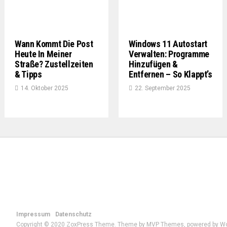
Wann Kommt Die Post
Windows 11 Autostart
Heute In Meiner
Verwalten: Programme
Straße? Zustellzeiten
Hinzufügen &
& Tipps
Entfernen – So Klappt’s
14. Oktober 2025
22. September 2025
Impressum
Datenschutz
Copyright © 2020 ZoxPress Theme. Theme by MVP Themes, powered by W