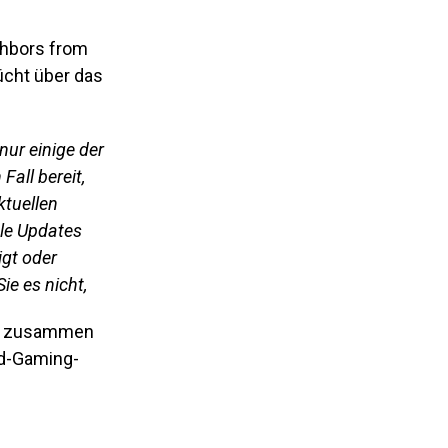
ghbors from
cht über das
r nur einige der
all bereit,
ktuellen
ele Updates
igt oder
e es nicht,
ie zusammen
ud-Gaming-