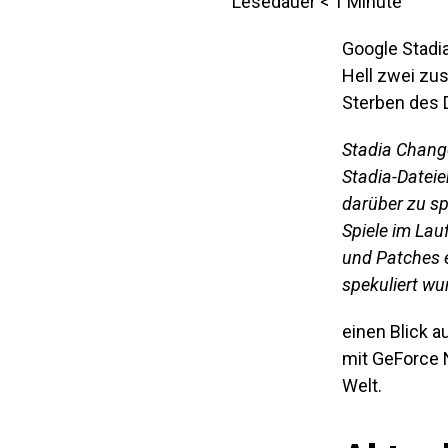
Lesedauer
< 1
Minute
Google Stadi
Hell zwei zus
Sterben des 
Stadia Change
Stadia-Dateie
darüber zu s
Spiele im Lau
und Patches er
spekuliert wu
einen Blick 
mit GeForce 
Welt.