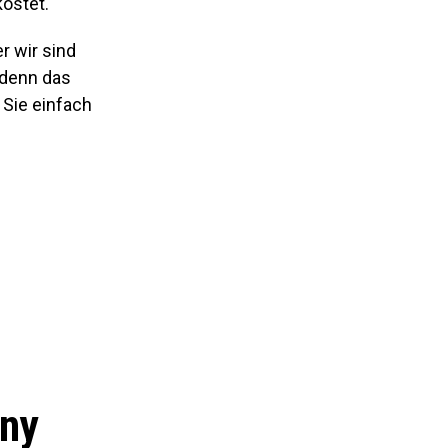
kostet.
r wir sind
 denn das
e Sie einfach
ony