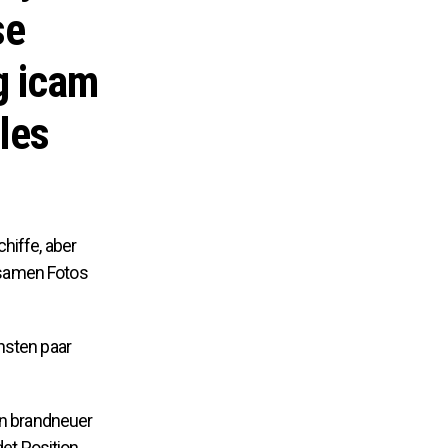
se
g icam
les
hiffe, aber
olsamen Fotos
hsten paar
in brandneuer
et Position