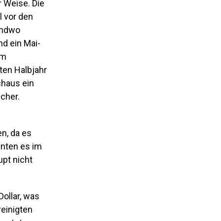
r Weise. Die
l vor den
endwo
nd ein Mai-
rm
ten Halbjahr
chaus ein
icher.
n, da es
nnten es im
upt nicht
ollar, was
reinigten