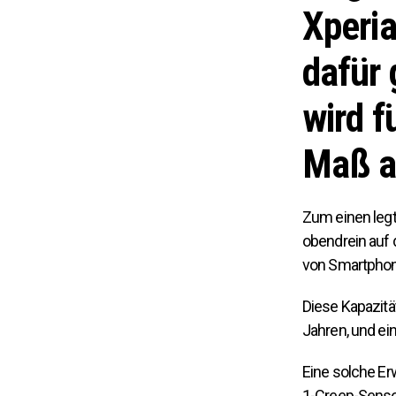
Xperia
dafür 
wird f
Maß a
Zum einen legt
obendrein auf 
von Smartphon
Diese Kapazitä
Jahren, und ei
Eine solche Er
1-Creep-Sensor