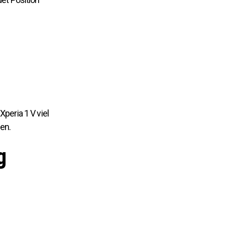
peria 1 V viel
en.
g