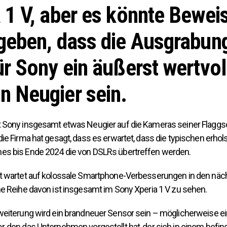
 1 V, aber es könnte Bewei
geben, dass die Ausgrabun
ür Sony ein äußerst wertvol
n Neugier sein.
 Sony insgesamt etwas Neugier auf die Kameras seiner Flaggsc
die Firma hat gesagt, dass es erwartet, dass die typischen erh
es bis Ende 2024 die von DSLRs übertreffen werden.
t wartet auf kolossale Smartphone-Verbesserungen in den näc
ne Reihe davon ist insgesamt im Sony Xperia 1 V zu sehen.
weiterung wird ein brandneuer Sensor sein – möglicherweise e
, den das Unternehmen vorgestellt hat, der sich in einem befind