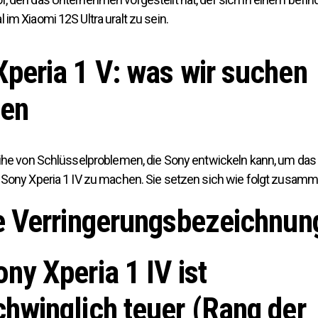
im Xiaomi 12S Ultra uralt zu sein.
peria 1 V: was wir suchen
en
eihe von Schlüsselproblemen, die Sony entwickeln kann, um das X
 Sony Xperia 1 IV zu machen. Sie setzen sich wie folgt zusamm
ne Verringerungsbezeichnun
ny Xperia 1 IV ist
chwinglich teuer
(Rang der