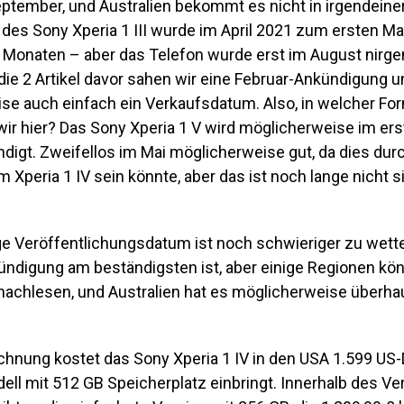
ptember, und Australien bekommt es nicht in irgendeine
des Sony Xperia 1 III wurde im April 2021 zum ersten Ma
f Monaten – aber das Telefon wurde erst im August nirg
 die 2 Artikel davor sahen wir eine Februar-Ankündigung u
se auch einfach ein Verkaufsdatum. Also, in welcher Fo
wir hier? Das Sony Xperia 1 V wird möglicherweise im ers
digt. Zweifellos im Mai möglicherweise gut, da dies dur
 Xperia 1 IV sein könnte, aber das ist noch lange nicht s
ge Veröffentlichungsdatum ist noch schwieriger zu wette
ündigung am beständigsten ist, aber einige Regionen kö
 nachlesen, und Australien hat es möglicherweise überha
.
chnung kostet das Sony Xperia 1 IV in den USA 1.599 US-D
ell mit 512 GB Speicherplatz einbringt. Innerhalb des Ve