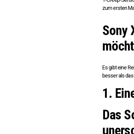
zum ersten Mal 
Sony X
möcht
Es gibt eine R
besser als das
1. Ei
Das So
uners