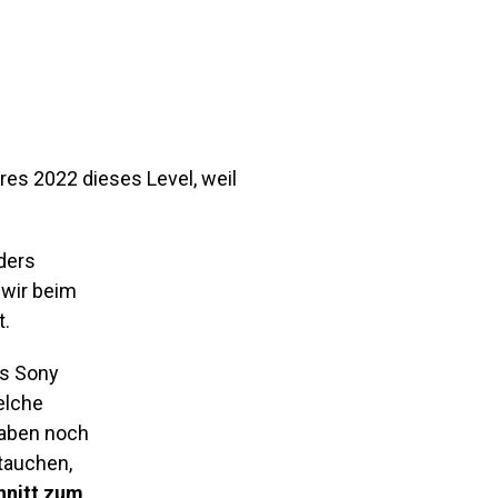
hres 2022 dieses Level, weil
nders
 wir beim
t.
as Sony
elche
haben noch
tauchen,
hnitt zum