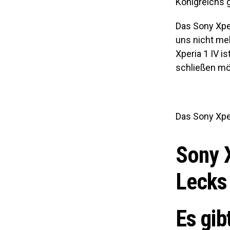
Königreichs g
Das Sony Xper
uns nicht meh
Xperia 1 IV i
schließen mö
Das Sony Xper
Sony X
Lecks
Es gib