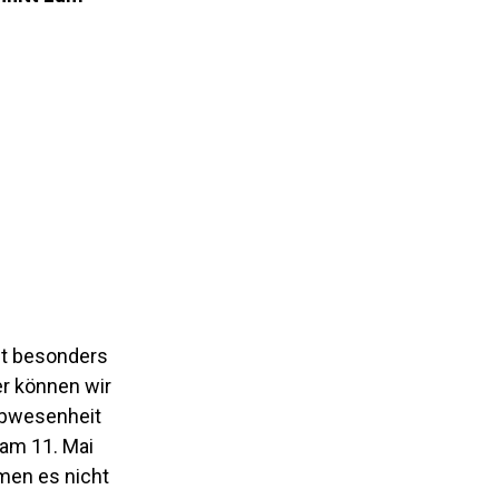
ht besonders
er können wir
 Abwesenheit
 am 11. Mai
men es nicht