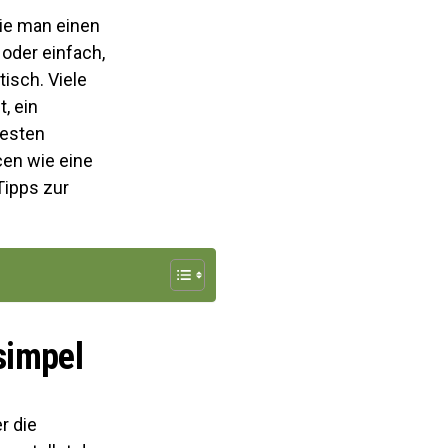
wie man einen
 oder einfach,
isch. Viele
, ein
besten
cen wie eine
Tipps zur
simpel
r die