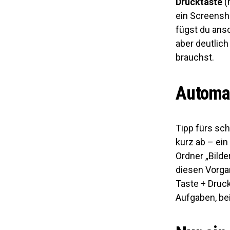
Drucktaste
(
ein Screensh
fügst du ans
aber deutlic
brauchst.
Automat
Tipp fürs sch
kurz ab – ein
Ordner „Bild
diesen Vorgan
Taste + Druc
Aufgaben, bei