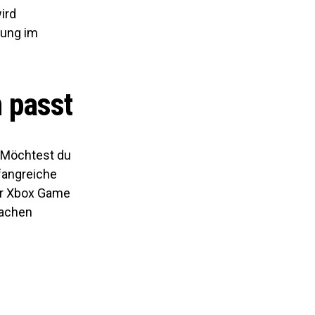
ird
zung im
 passt
. Möchtest du
fangreiche
er Xbox Game
fachen