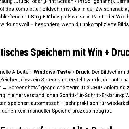
häufig „Druck“ oder „Print Screen / PrtSc“ genannt). Damit
ot des kompletten Bildschirms, das in der Zwischenablag
chließend mit
Strg + V
beispielsweise in Paint oder Word 
h wirkungsvoll – besonders, wenn du unkomplizierte Bild
isches Speichern mit Win + Dru
nelle Arbeiten:
Windows-Taste + Druck
. Der Bildschirm 
 Zeichen, dass ein Screenshot erstellt wurde, der automa
er → Screenshots“ gespeichert wird. Die CHIP-Anleitung 
g in einer verständlichen Schritt-für-Schritt-Erklärung:
ken speichert automatisch – sehr praktisch für wiederk
 denen kein manueller Speicherprozess nötig ist.