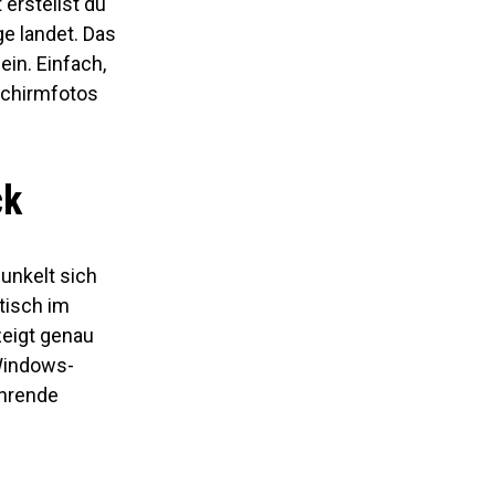
 erstellst du
e landet. Das
ein. Einfach,
schirmfotos
ck
dunkelt sich
tisch im
zeigt genau
 Windows-
ehrende