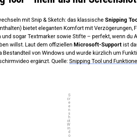
wechseln mit Snip & Sketch: das klassische
Snipping To
nthalten) bietet eleganten Komfort mit Verzögerungen, 
 und sogar Textmarker sowie Stifte – perfekt, wenn du 
ben willst. Laut dem offiziellen
Microsoft-Support
ist da
sta Bestandteil von Windows und wurde kürzlich um Funkt
schirmvideo ergänzt. Quelle:
Snipping Tool und Funktione
S
cr
e
e
n
s
h
ot
W
in
d
o