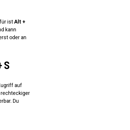
für ist
Alt +
nd kann
erst oder an
+ S
ugriff auf
 rechteckiger
erbar. Du