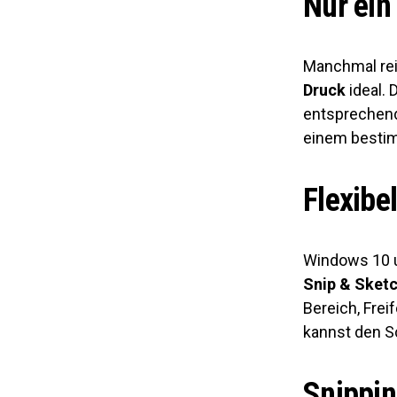
Nur ein
Manchmal reic
Druck
ideal. 
entsprechend
einem besti
Flexibe
Windows 10 u
Snip & Sket
Bereich, Frei
kannst den S
Snippin