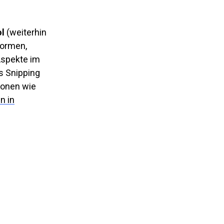
ol
(weiterhin
Formen,
Aspekte im
s Snipping
ionen wie
n in