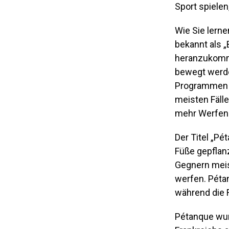
Sport spielen
Wie Sie lerne
bekannt als 
heranzukomme
bewegt werden
Programmen is
meisten Fälle
mehr Werfen 
Der Titel „Pé
Füße gepflanz
Gegnern meist
werfen. Pétan
während die 
Pétanque wur