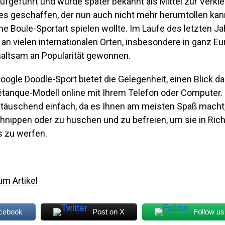
ufgeführt und wurde später bekannt als Mittel zur Verkl
es geschaffen, der nun auch nicht mehr herumtollen kan
ine Boule-Sportart spielen wollte. Im Laufe des letzten J
an vielen internationalen Orten, insbesondere in ganz E
haltsam an Popularität gewonnen.
oogle Doodle-Sport bietet die Gelegenheit, einen Blick da
étanque-Modell online mit Ihrem Telefon oder Computer.
 täuschend einfach, da es Ihnen am meisten Spaß macht,
hnippen oder zu huschen und zu befreien, um sie in Ric
 zu werfen.
um Artikel
acebook
Post on X
Follow us