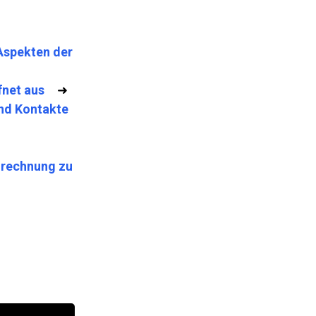
Aspekten der
fnet aus
➜
nd Kontakte
mrechnung zu