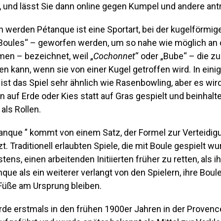
, und lässt Sie dann online gegen Kumpel und andere ant
n werden Pétanque ist eine Sportart, bei der kugelförmige 
„Boules“ – geworfen werden, um so nahe wie möglich an 
n – bezeichnet, weil „
Cochonnet
“ oder „Bube“ – die zu
 kann, wenn sie von einer Kugel getroffen wird. In eini
t das Spiel sehr ähnlich wie Rasenbowling, aber es wird
n auf Erde oder Kies statt auf Gras gespielt und beinhal
als Rollen.
tanque ” kommt von einem Satz, der Formel zur Verteidigu
t. Traditionell erlaubten Spiele, die mit Boule gespielt w
ens, einen arbeitenden Initiierten früher zu retten, als i
que als ein weiterer verlangt von den Spielern, ihre Boul
Füße am Ursprung bleiben.
de erstmals in den frühen 1900er Jahren in der Provenc