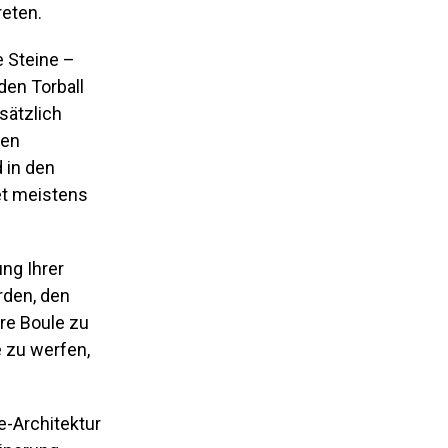
reten.
Steine ​​–
den Torball
sätzlich
gen
 in den
tet meistens
ng Ihrer
urden, den
hre Boule zu
e zu werfen,
e-Architektur