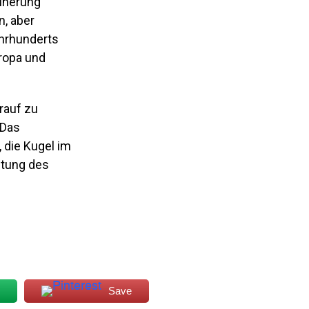
einerung
n, aber
ahrhunderts
uropa und
rauf zu
 Das
 die Kugel im
htung des
Save