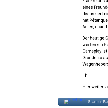
Frankreichs a
eines Freund
distanziert e
hat Pétanque 
Asien, unauf
Der heutige G
werfen ein P
Gameplay ist
Grunde zu sc
Wagenhebers
Th
Hier weiter z
Share on F