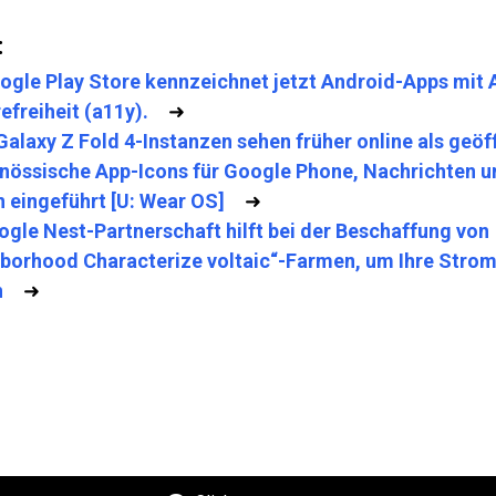
:
ogle Play Store kennzeichnet jetzt Android-Apps mit 
efreiheit (a11y).
➜
Galaxy Z Fold 4-Instanzen sehen früher online als geöf
nössische App-Icons für Google Phone, Nachrichten u
 eingeführt [U: Wear OS]
➜
ogle Nest-Partnerschaft hilft bei der Beschaffung von
borhood Characterize voltaic“-Farmen, um Ihre Stro
n
➜