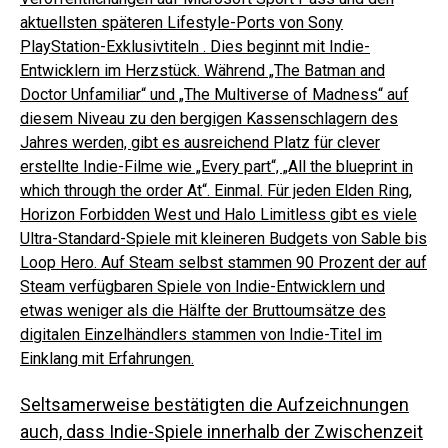
aktuellsten späteren Lifestyle-Ports von Sony
PlayStation-Exklusivtiteln .
Dies beginnt mit Indie-
Entwicklern im Herzstück. Während „The Batman and
Doctor Unfamiliar“ und „The Multiverse of Madness“ auf
diesem Niveau zu den bergigen Kassenschlagern des
Jahres werden, gibt es ausreichend Platz für clever
erstellte Indie-Filme wie „Every part“, „All the blueprint in
which through the order At“. Einmal.
Für jeden Elden Ring,
Horizon Forbidden West und Halo Limitless gibt es viele
Ultra-Standard-Spiele mit kleineren Budgets von Sable bis
Loop Hero. Auf Steam selbst stammen 90 Prozent der auf
Steam verfügbaren Spiele von Indie-Entwicklern und
etwas weniger als die Hälfte der Bruttoumsätze des
digitalen Einzelhändlers stammen von
Indie-Titel im
Einklang mit Erfahrungen.
Seltsamerweise bestätigten die Aufzeichnungen
auch, dass Indie-Spiele innerhalb der Zwischenzeit