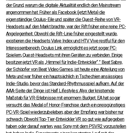
der Grund, warum die digitale Aktualität endlich den Mainstream
angenommen hat. Früher als Facebook (jetzt Meta) die
eigenständige Oculus-Eile und später die Quest-Reihe von VR-
Headsets auf den Markt brachte, war der Rift früher eine reine PC-
Angelegenheit. Obwohl die Rift-Linie früher eingestellt wurde,
existieren die Headsets Valve Index und HTV Vive restful für den
Interessenbereich.
Oculus Link ermöglicht es jetzt sogar PC-
Spielern, Quest-Headsets mit ihren Geräten zu verbinden. Einige
besitzen jetzt
VR als „Himmel für Indie-Entwickler“ .” Beat Sabre,
der Schöpfer von Beat Video Games, ist heute eine Abteilung von
Meta und war früher ein hauptsächlich in Tschechien ansässiges
Indie-Studio, bevor das Standard-Rhythmusspiel aufkam.
Auf der
AAA-Seite der Dinge ist Half Lifestyles: Alyx der knisternde
Maßstab für VR-Erlebnisse mit enormem Budget. EA hat sogar
versucht, das Medal of Honor-Franchise durch ein preisgünstiges
PC-VR-Spiel wiederzubeleben, aber der Empfang war bisher nur
schwach. Obwohl Top-Tier-Entwickler VR so gut wie aufgegeben
haben oder darauf warten, was Sony mit dem PSVR2 vorzustellen