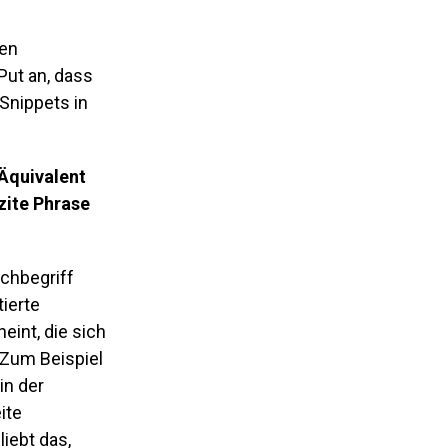
gen
Put an, dass
Snippets in
 Äquivalent
zite Phrase
uchbegriff
tierte
eint, die sich
„Zum Beispiel
in der
ite
iebt das,