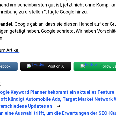
end am scheinbarsten gut ist, jetzt nicht ohne Komplika
reibung zu erstellen “, fügte Google hinzu.
andel.
Google gab an, dass sie diesen Handel auf der G
en getätigt haben, Google schrieb: „Wir haben Vorschläg
en
um Artikel
cebook
Post on X
Follow u
:
ogle Keyword Planner bekommt ein aktuelles Feature
oft kündigt Automobile Ads, Target Market Network
verschiedene Updates an
➜
n eine Auswahl trifft, um die Erwartungen der SEO-Kä