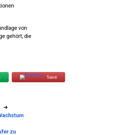
tionen
rundlage von
e gehört, die
s
Save
➜
 Wachstum
ufer zu