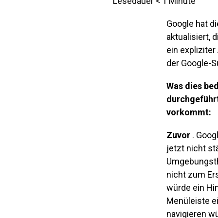
Lesedauer
< 1
Minute
Google hat d
aktualisiert,
ein explizite
der Google-S
Was dies be
durchgeführt
vorkommt:
Zuvor
. Goog
jetzt nicht s
Umgebungsthem
nicht zum Ers
würde ein Hi
Menüleiste ei
navigieren w