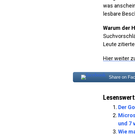
was anschein
lesbare Besch
Warum der H
Suchvorschläg
Leute zitiert
Hier weiter z
Share on Fa
Lesenswert
Der Go
Micros
und 7 
Wie ma