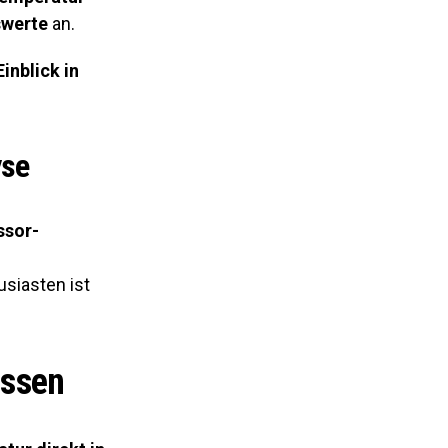
swerte
an.
Einblick in
yse
ssor-
siasten ist
assen