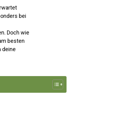
rwartet
sonders bei
n. Doch wie
 am besten
m deine
d