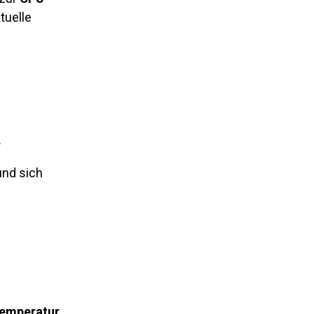
ktuelle
.
nd sich
emperatur