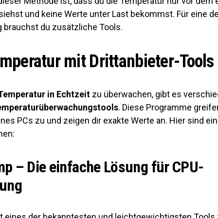
dieser Methode ist, dass du die Temperatur nur vor dem 
iehst und keine Werte unter Last bekommst. Für eine det
brauchst du zusätzliche Tools.
peratur mit Drittanbieter-Tool
emperatur in Echtzeit
zu überwachen, gibt es verschi
emperaturüberwachungstools
. Diese Programme greifen
nes PCs zu und zeigen dir exakte Werte an. Hier sind ein
nen:
p – Die einfache Lösung für CPU-
zung
t eines der bekanntesten und leichtgewichtigsten Tools