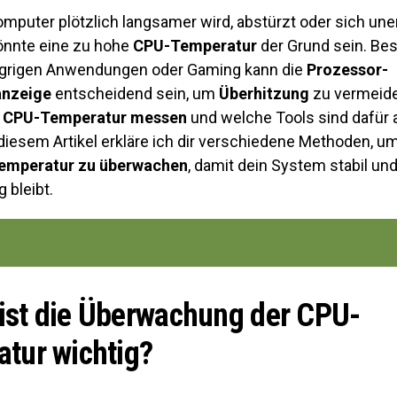
mputer plötzlich langsamer wird, abstürzt oder sich une
könnte eine zu hohe
CPU-Temperatur
der Grund sein. Be
ngrigen Anwendungen oder Gaming kann die
Prozessor-
anzeige
entscheidend sein, um
Überhitzung
zu vermeide
e
CPU-Temperatur messen
und welche Tools sind dafür
diesem Artikel erkläre ich dir verschiedene Methoden, u
emperatur zu überwachen
, damit dein System stabil un
 bleibt.
st die Überwachung der CPU-
tur wichtig?