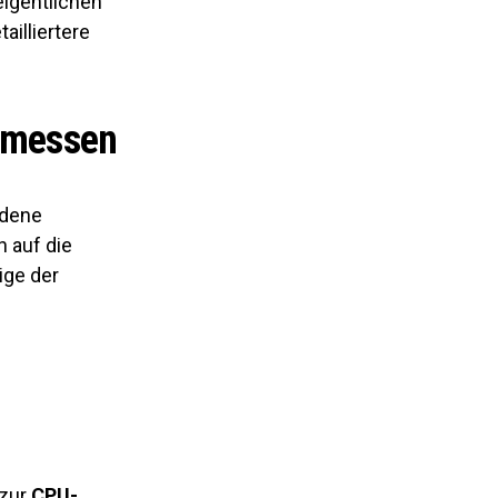
eigentlichen
ailliertere
s messen
edene
 auf die
ige der
 zur
CPU-