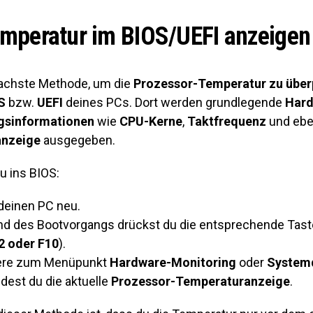
peratur im BIOS/UEFI anzeigen
fachste Methode, um die
Prozessor-Temperatur zu über
S
bzw.
UEFI
deines PCs. Dort werden grundlegende
Hard
gsinformationen
wie
CPU-Kerne
,
Taktfrequenz
und ebe
anzeige
ausgegeben.
 ins BIOS:
 deinen PC neu.
d des Bootvorgangs drückst du die entsprechende Tast
F2 oder F10
).
ere zum Menüpunkt
Hardware-Monitoring
oder
System
ndest du die aktuelle
Prozessor-Temperaturanzeige
.