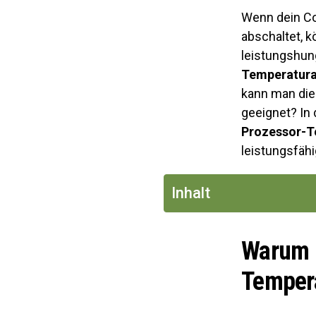
Wenn dein Co
abschaltet, 
leistungshu
Temperatur
kann man di
geeignet? In 
Prozessor-T
leistungsfähig
Inhalt
Warum i
Tempera