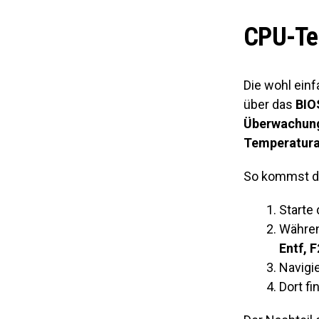
CPU-Tem
Die wohl ein
über das
BIO
Überwachun
Temperatur
So kommst du
Starte
Währen
Entf, 
Navigi
Dort fi