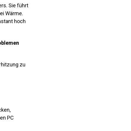
s. Sie führt
bei Wärme.
stant hoch
roblemen
rhitzung zu
ken,
nen PC