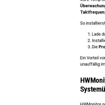
Überwachun
Taktfrequen
So installier
Lade d
Install
Die
Pr
Ein Vorteil v
unauffällig i
HWMonit
System
HWMonitor ge