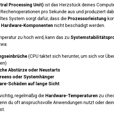
tral Processing Unit)
ist das Herzstück deines Computer
n Rechenoperationen pro Sekunde aus und produziert da
ltes System sorgt dafür, dass die
Prozessorleistung
kon
e
Hardware-Komponenten
nicht beschädigt werden.
peratur zu hoch wird, kann das zu
Systemstabilitätsp
twa:
ngseinbrüche
(CPU taktet sich herunter, um sich vor Übe
en)
iche Abstürze oder Neustarts
reens oder Systemhänger
re-Schäden auf lange Sicht
wichtig, regelmäßig die
Hardware-Temperaturen
zu chec
nn du oft anspruchsvolle Anwendungen nutzt oder dei
st.