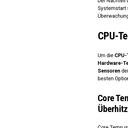
Der Nachteil 
Systemstart s
Überwachung 
CPU-Tem
Um die
CPU-T
Hardware-T
Sensoren
dei
besten Optio
Core Tem
Überhit
Core Temp is