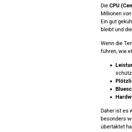
Die
CPU (Cen
Millionen vo
Ein gut geküh
bleibt und di
Wenn die Tem
führen, wie e
Leistu
schütz
Plötzl
Bluesc
Hardwa
Daher ist es 
besonders we
übertaktet ha