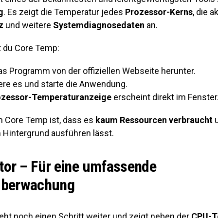
g
. Es zeigt die Temperatur jedes
Prozessor-Kerns
, die a
z
und weitere
Systemdiagnosedaten
an.
st du Core Temp:
as Programm von der offiziellen Webseite herunter.
iere es und starte die Anwendung.
ozessor-Temperaturanzeige
erscheint direkt im Fenster
on Core Temp ist, dass es
kaum Ressourcen verbraucht
u
m Hintergrund ausführen lässt.
or – Für eine umfassende
überwachung
ht noch einen Schritt weiter und zeigt neben der
CPU-T