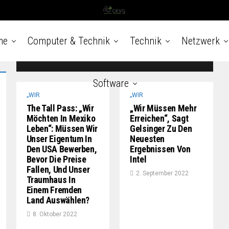
setzten ihren Aufwärtstrend im August fort,
was insbesondere bei Haushalten mit
niedrigem und mittlerem Einkommen zu
Spannungen führte. Der entsprechende Preis...
me
Computer & Technik
Technik
Netzwerk
31. Oktober 2022
Software
„WIR
„WIR
The Tall Pass: „Wir
„Wir Müssen Mehr
Möchten In Mexiko
Erreichen“, Sagt
Leben“: Müssen Wir
Gelsinger Zu Den
Unser Eigentum In
Neuesten
Den USA Bewerben,
Ergebnissen Von
Bevor Die Preise
Intel
Fallen, Und Unser
2. September 2022
Traumhaus In
Einem Fremden
Land Auswählen?
8. Oktober 2022