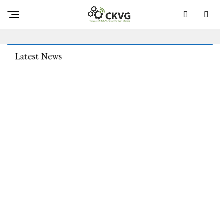
AMD Und Qualcomm Arbeiten Zusammen, Um Ihr
Computer-WLAN Schneller Zu Präsentieren
Latest News