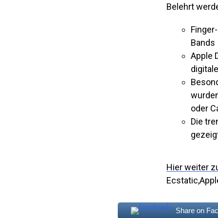
Belehrt werd
Finger
Bands
Apple 
digita
Besond
wurden
oder C
Die tr
gezeigt
Hier weiter z
Ecstatic,Appl
Share on Fa