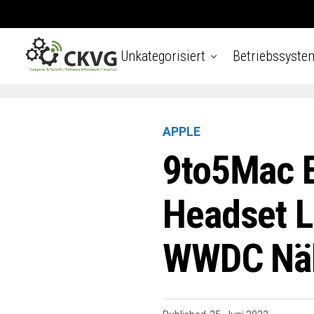
Unkategorisiert
Betriebssyste
APPLE
9to5Mac E
Headset L
WWDC Näh