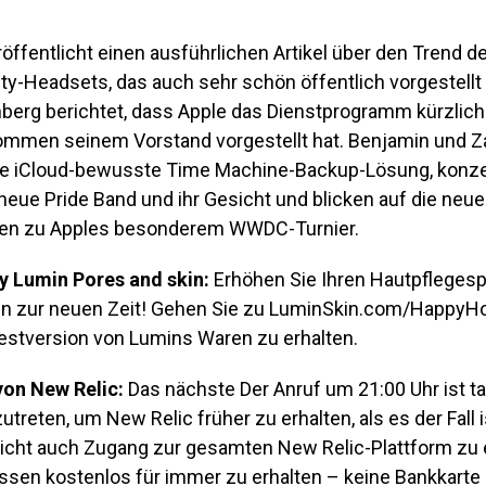
öffentlicht einen ausführlichen Artikel über den Trend d
ty-Headsets, das auch sehr schön öffentlich vorgestellt
berg berichtet, dass Apple das Dienstprogramm kürzlich
mmen seinem Vorstand vorgestellt hat. Benjamin und 
ne iCloud-bewusste Time Machine-Backup-Lösung, konze
neue Pride Band und ihr Gesicht und blicken auf die neu
en zu Apples besonderem WWDC-Turnier.
y Lumin Pores and skin:
Erhöhen Sie Ihren Hautpflegesp
in zur neuen Zeit! Gehen Sie zu LuminSkin.com/HappyHo
estversion von Lumins Waren zu erhalten.
von New Relic:
Das nächste Der Anruf um 21:00 Uhr ist ta
utreten, um New Relic früher zu erhalten, als es der Fall is
leicht auch Zugang zur gesamten New Relic-Plattform zu 
sen kostenlos für immer zu erhalten – keine Bankkarte e