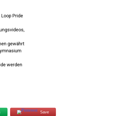
 Loop Pride
ungsvideos,
nen gewährt
, Gymnasium
ride werden
s
Save