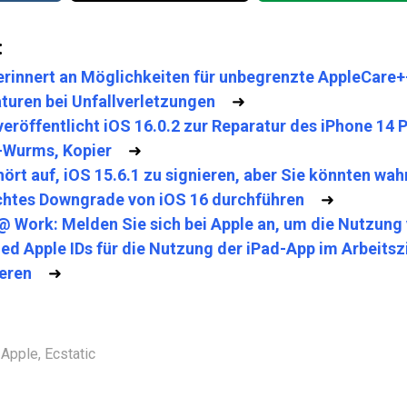
:
erinnert an Möglichkeiten für unbegrenzte AppleCare+
turen bei Unfallverletzungen
➜
veröffentlicht iOS 16.0.2 zur Reparatur des iPhone 14
-Wurms, Kopier
➜
hört auf, iOS 15.6.1 zu signieren, aber Sie könnten wah
ichtes Downgrade von iOS 16 durchführen
➜
@ Work: Melden Sie sich bei Apple an, um die Nutzung
d Apple IDs für die Nutzung der iPad-App im Arbeits
eren
➜
Apple
,
Ecstatic