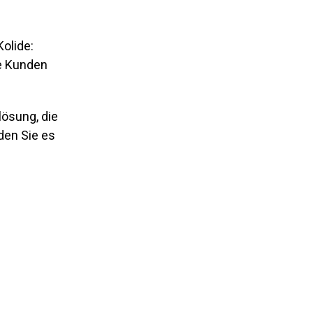
olide:
e Kunden
lösung, die
den Sie es