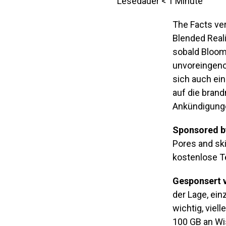
Lesedauer
< 1
Minute
The Facts ver
Blended Reali
sobald Bloom
unvoreingeno
sich auch ei
auf die brand
Ankündigung
Sponsored b
Pores and sk
kostenlose T
Gesponsert 
der Lage, einz
wichtig, viel
100 GB an Wis