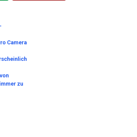
-
 Pro Camera
rscheinlich
 von
zimmer zu