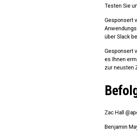
Testen Sie u
Gesponsert vo
Anwendungssi
über Slack be
Gesponsert vo
es Ihnen erm
zur neusten 
Befol
Zac Hall @ap
Benjamin M