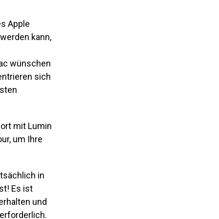
es Apple
 werden kann,
Zac wünschen
ntrieren sich
esten
ort mit Lumin
ur, um Ihre
tsächlich in
t! Es ist
erhalten und
rforderlich.