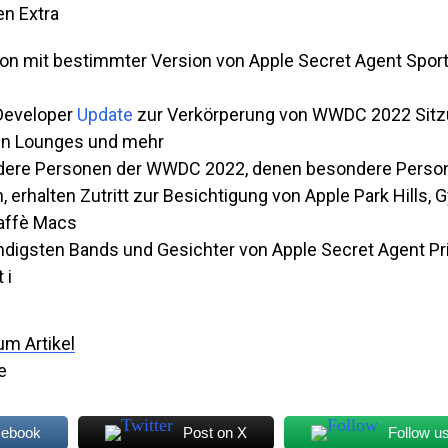
en Extra
-on mit bestimmter Version von Apple Secret Agent Sport
Developer
Update
zur Verkörperung von WWDC 2022 Sitz
len Lounges und mehr
ere Personen der WWDC 2022, denen besondere Perso
, erhalten Zutritt zur Besichtigung von Apple Park Hills
affè Macs
endigsten Bands und Gesichter von Apple Secret Agent P
 i
um Artikel
e
cebook
Post on X
Follow u