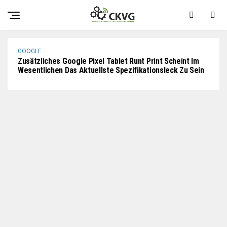
Versuchen Wir, Den Empire Recount Für Heißere Orte Zu
Durchqueren. Hier Ist Der Grund.
GOOGLE
Zusätzliches Google Pixel Tablet Runt Print Scheint Im
Wesentlichen Das Aktuellste Spezifikationsleck Zu Sein