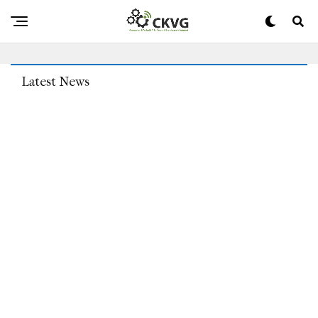
Schnee – Für 4.000 Dollar Im Monat. Wo Könnte Ich Mich
Auch Neutral Zurückziehen?
Latest News