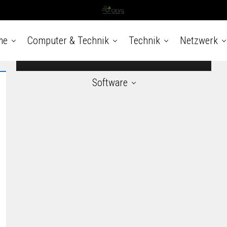
Zuckerberg hat seine Meinung im Gegensatz
zu einigen wenigen Apple-Entscheidungen auf
keinen Fall verschwiegen, insbesondere
nachdem das Unternehmen App...
me
Computer & Technik
Technik
Netzwerk
6. Dezember 2022
Software