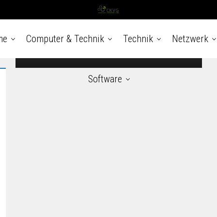
2022
Lesedauer < 1 MinuteDie Online-Seite von
dirHier weiter zum ArtikelHaiyan,Zhang
me
Computer & Technik
Technik
Netzwerk
7. Juli 2022
Software