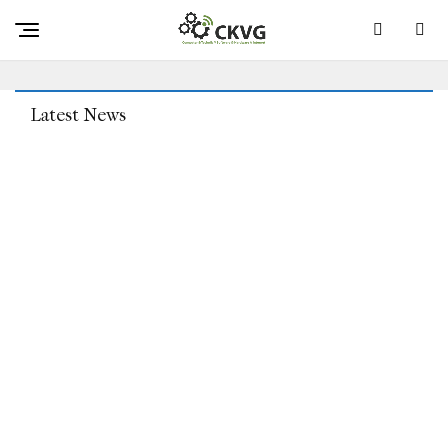
Das Zeitgenössische Apple Stumble On-Modell Klingt
Nach Der Bisher Angenehmsten Änderung Von Apple
Latest News