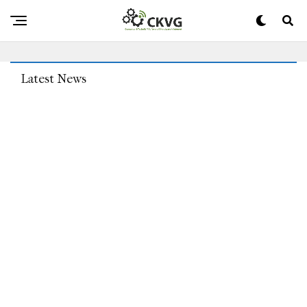
Konzentrieren“: Die Umkehrung Von Roe V. Wade Hat
Lebensverändernde Folgen Für Männliche Begleiter
Latest News