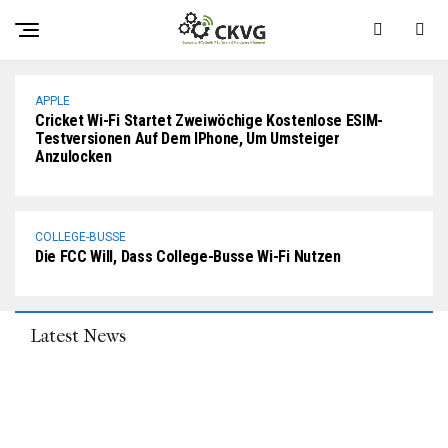
Das IPhone 15 Wi-Fi 6E Bietet Mehr Kapazität, Weniger
Interferenzen Und Größeres Video-Streaming
APPLE
Cricket Wi-Fi Startet Zweiwöchige Kostenlose ESIM-
Testversionen Auf Dem IPhone, Um Umsteiger
Anzulocken
COLLEGE-BUSSE
Die FCC Will, Dass College-Busse Wi-Fi Nutzen
Latest News