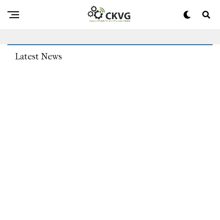
Cyberkriminelle Wenden Sich Von Makros Ab, Während
Microsoft-Anpassungen Beißen
Latest News