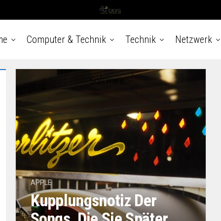
me
Computer & Technik
Technik
Netzwerk
Software
APPLE
Kupplungsnotiz Der
Songs, Die Sie Später