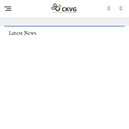
Ergebnisergebnisse: Snowflake-Inventar Steigt Um 18 %,
Nachdem Astronomische Gewinne Geschlagen Wurden
Latest News