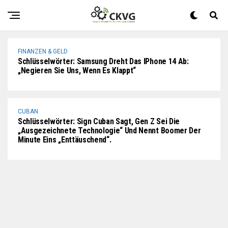
Ehrfurcht“: Insider Des Kryptohandels Reagieren Auf Die
Absicht Von Binance, FTX Zu Begünstigen
FINANZEN & GELD
Schlüsselwörter: Samsung Dreht Das IPhone 14 Ab:
„Negieren Sie Uns, Wenn Es Klappt“
CUBAN
Schlüsselwörter: Sign Cuban Sagt, Gen Z Sei Die
„ausgezeichnete Technologie“ Und Nennt Boomer Der
Minute Eins „enttäuschend“.