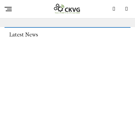
Das Scheitern Der Russischen Cyberangriffe Auf Die
Ukraine Ist Eine Wichtige Lektion Für NCSC
Latest News