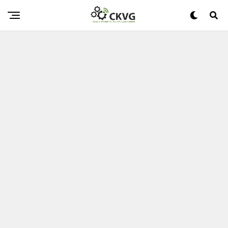
Ransomware-Angreifer Missbrauchen Das VoIP-
Instrument, Um Organisationen Zu Verletzen