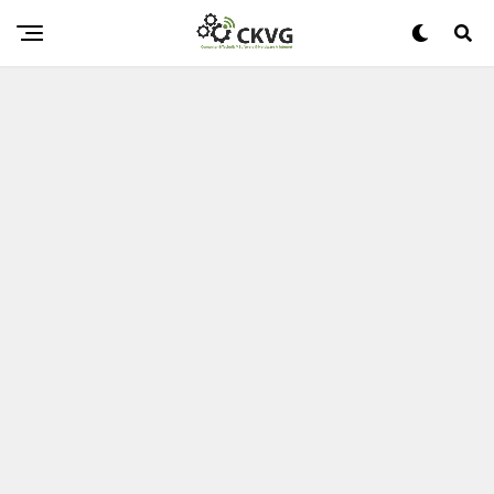
IBM Erwirbt Randori, Um Ihre Multicloud-Sicherheitsfehler
Enorm Zu Beseitigen