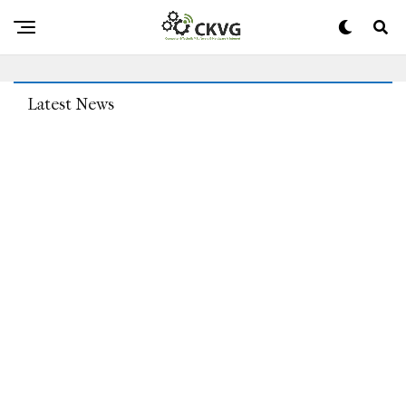
Was Ist Preis-Streaming: Hier Ist, Was Bei Amazons High
Video Im August 2022 Ungewöhnlich Ist
Latest News