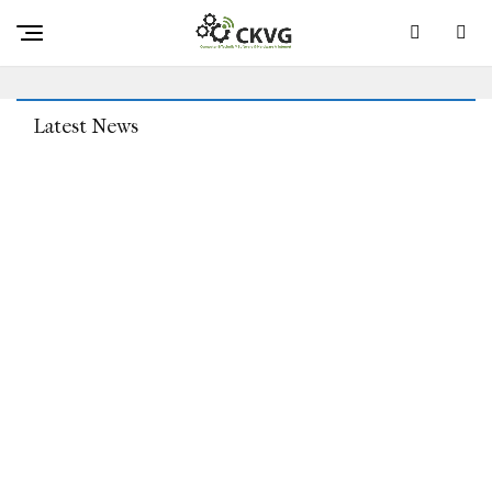
Portlose IPhones Sind Vielleicht Für Die Meisten Die
Zukunft, Aber USB-C-IPhones Haben Durchaus Sinn
Latest News