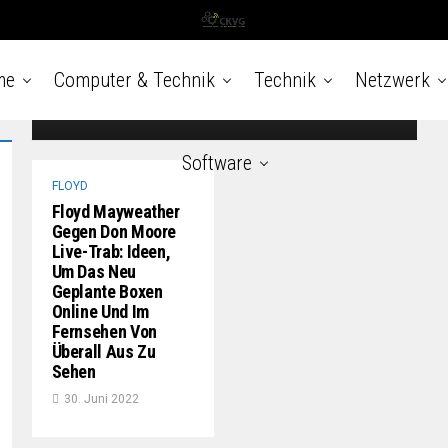
Unterhaltung ) ) (Bildnachweis: Getty
Photographs) Floyd Mayweathers Nicht-
Ruhestand geht weiter. Die Auslosung der
Boxer, die im Großen und Ganzen...
me
Computer & Technik
Technik
Netzwerk
8. Juli 2022
Software
FLOYD
Floyd Mayweather
Gegen Don Moore
Live-Trab: Ideen,
Um Das Neu
Geplante Boxen
Online Und Im
Fernsehen Von
Überall Aus Zu
Sehen
30. Juni 2022