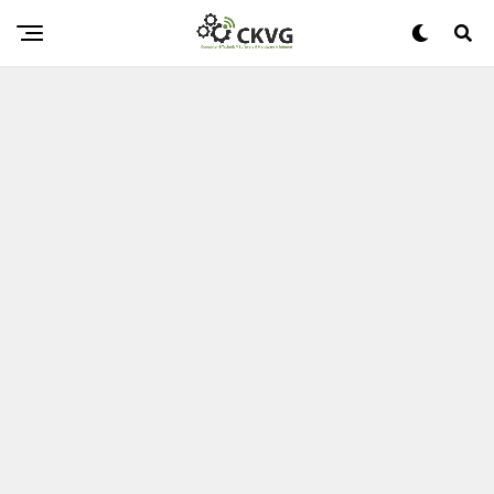
Das Flaggschiff-Benchmark-Leck Von Intel Raptor Lake
Enthüllt Eine Sehr Schnelle CPU