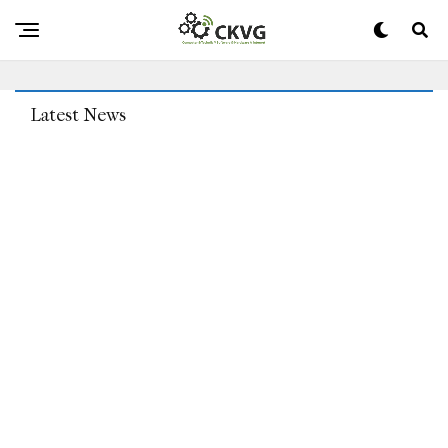
Darüber Diskutieren“: Die Umkehrung Von Roe V. Wade Hat
Existenzverändernde Folgen Für Männliche Begleiter
Latest News