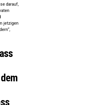
se darauf,
vaten
d
m jetzigen
dern“,
dass
f dem
ass