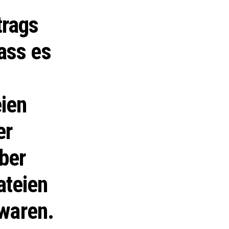
trags
ass es
eien
er
ber
ateien
 waren.