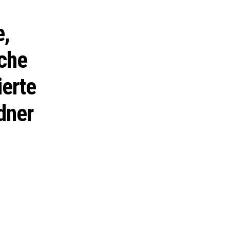
e,
oche
ierte
rdner