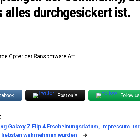
s alles durchgesickert ist.
rde Opfer der Ransomware Att
acebook
Post on X
Follow us
:
g Galaxy Z Flip 4 Erscheinungsdatum, Impressum und 
 liebsten wahrnehmen würden
➜