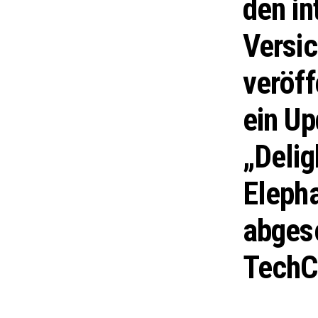
den in
Versic
veröff
ein Up
„Delig
Elepha
abgesc
TechC