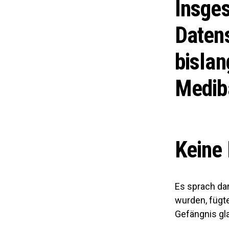
Insge
Daten
bisla
Medib
Keine 
Es sprach dar
wurden, fügte
Gefängnis gla