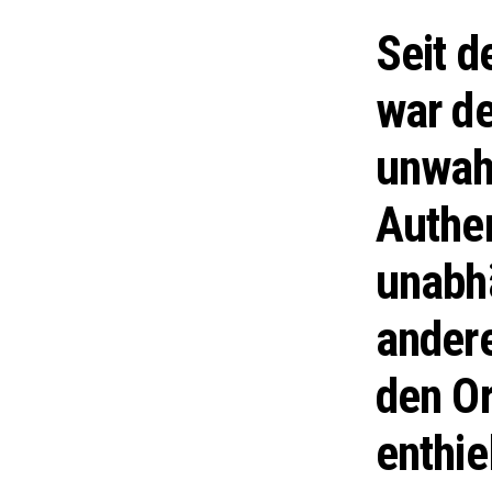
Seit d
war de
unwahr
Authen
unabhä
ander
den Or
enthie