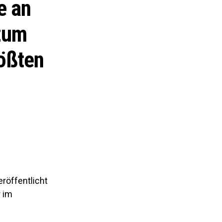
e an
 zum
ößten
eröffentlicht
r im