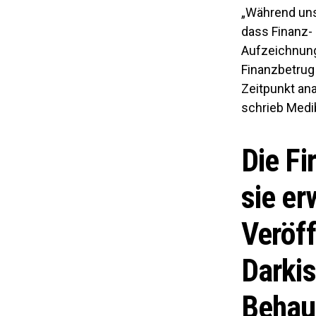
„Während uns
dass Finanz-
Aufzeichnunge
Finanzbetrug
Zeitpunkt an
schrieb Medi
Die F
sie er
Veröff
Darkis
Behau