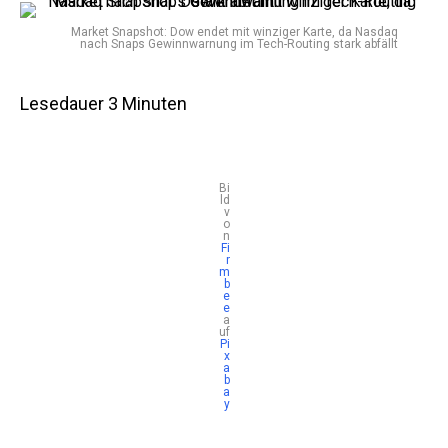
Market Snapshot: Dow endet mit winziger Karte, da Nasdaq
nach Snaps Gewinnwarnung im Tech-Routing stark abfällt
Lesedauer
3
Minuten
Bi
ld
v
o
n
Fi
r
m
b
e
e
a
uf
Pi
x
a
b
a
y