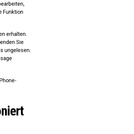
bearbeiten,
e Funktion
en erhalten.
senden Sie
ls ungelesen.
ssage
iPhone-
niert