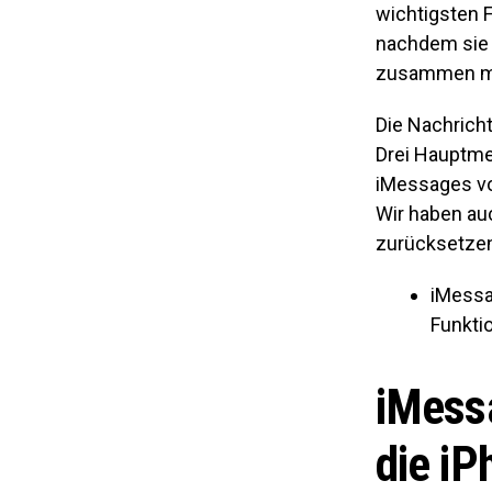
wichtigsten F
nachdem sie 
zusammen mit 
Die Nachricht
Drei Hauptme
iMessages vo
Wir haben auc
zurücksetzen“
iMessa
Funkti
iMessa
die iP