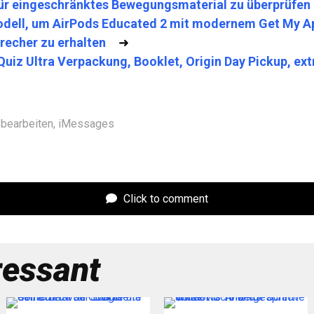
für eingeschränktes Bewegungsmaterial zu überprüfen
dell, um AirPods Educated 2 mit modernem Get My A
recher zu erhalten
➜
Quiz Ultra Verpackung, Booklet, Origin Day Pickup, ext
bearbeiten
,
iMessages
Click to comment
ressant