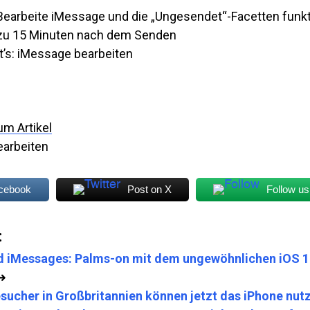
Bearbeite iMessage und die „Ungesendet“-Facetten funkt
zu 15 Minuten nach dem Senden
t’s: iMessage bearbeiten
um Artikel
arbeiten
acebook
Post on X
Follow us
:
 iMessages: Palms-on mit dem ungewöhnlichen iOS 1
➜
sucher in Großbritannien können jetzt das iPhone nut