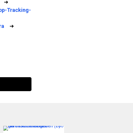
➜
pp-Tracking-
ra
➜