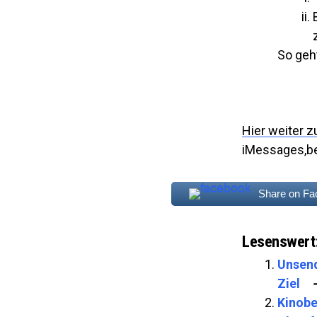
So geh
Hier weiter z
iMessages,be
Share on F
Lesenswert
Unsend
Ziel
Kinobe