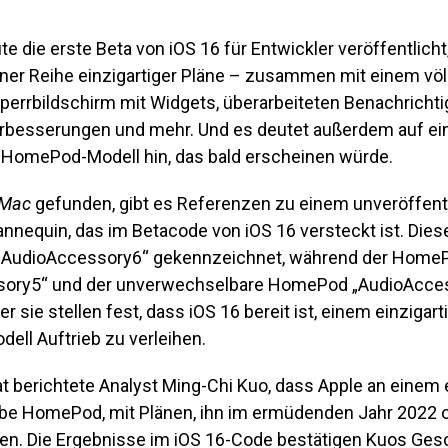
te die erste Beta von iOS 16 für Entwickler veröffentlich
ner Reihe einzigartiger Pläne – zusammen mit einem völ
Sperrbildschirm mit Widgets, überarbeiteten Benachricht
besserungen und mehr. Und es deutet außerdem auf ei
s HomePod-Modell hin, das bald erscheinen würde.
5Mac
gefunden, gibt es Referenzen zu einem unveröffent
equin, das im Betacode von iOS 16 versteckt ist. Die
ls „AudioAccessory6“ gekennzeichnet, während der Home
ory5“ und der unverwechselbare HomePod „AudioAcces
 sie stellen fest, dass iOS 16 bereit ist, einem einzigart
ll Auftrieb zu verleihen.
t berichtete Analyst Ming-Chi Kuo, dass Apple an einem 
abe HomePod, mit Plänen, ihn im ermüdenden Jahr 2022 
ten. Die Ergebnisse im iOS 16-Code bestätigen Kuos Gesc