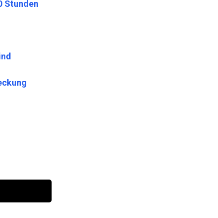
60 Stunden
ind
deckung