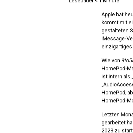
Lesedauer
< 1
Minute
Apple hat heu
kommt mit ei
gestalteten 
iMessage-Ver
einzigartige
Wie von
9to
HomePod-Mann
ist intern a
„AudioAccess
HomePod, aber
HomePod-Mode
Letzten Mona
gearbeitet h
2023 zu star