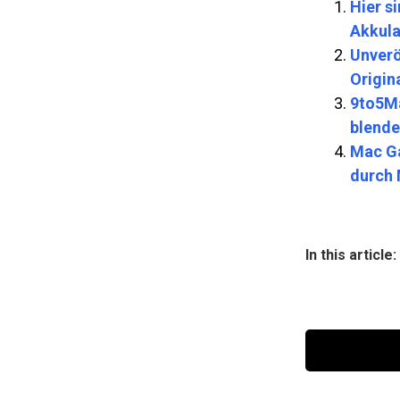
Hier s
Akkula
Unverö
Origin
9to5Ma
blende
Mac Ga
durch 
In this article: