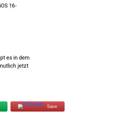
iOS 16-
ept es in dem
utlich jetzt
Save