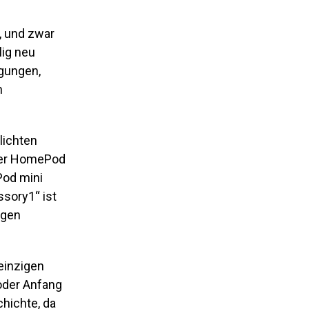
t, und zwar
lig neu
igungen,
n
lichten
ser HomePod
Pod mini
sory1“ ist
igen
einzigen
oder Anfang
hichte, da