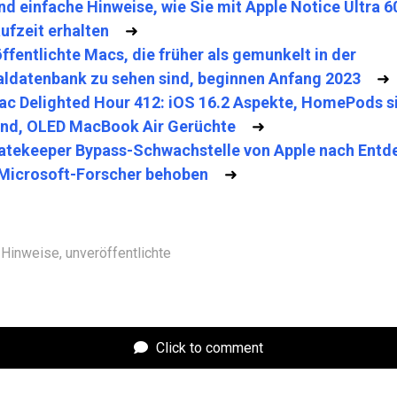
ind einfache Hinweise, wie Sie mit Apple Notice Ultra 
ufzeit erhalten
➜
ffentlichte Macs, die früher als gemunkelt in der
aldatenbank zu sehen sind, beginnen Anfang 2023
➜
c Delighted Hour 412: iOS 16.2 Aspekte, HomePods s
nd, OLED MacBook Air Gerüchte
➜
tekeeper Bypass-Schwachstelle von Apple nach Ent
Microsoft-Forscher behoben
➜
Hinweise
,
unveröffentlichte
Click to comment