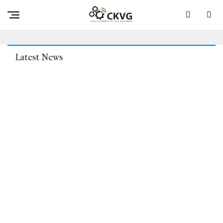
Sabre Interactive Wirft Spintires-Erfinder Oovee
Videospiele Der Verleumdung Vor
Latest News