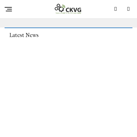
Petabyte-Bänder Sind Am Horizont – Aber Schützen Sie
Nicht Ihren Atem
Latest News