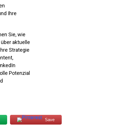
hen
und Ihre
hen Sie, wie
 über aktuelle
hre Strategie
ntent,
inkedIn
olle Potenzial
nd
Save