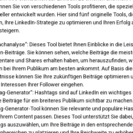
nen Sie von verschiedenen Tools profitieren, die speziel
eller entwickelt wurden. Hier sind fünf originelle Tools, d
, Ihre LinkedIn-Strategie zu optimieren und Ihren Erfolg 
steigern.
chanalyse“: Dieses Tool bietet Ihnen Einblicke in die Lei
In-Beiträge. Sie können sehen, welche Beiträge die meist
tare und Shares erhalten haben, um herauszufinden, w
en bei Ihrem Publikum am besten ankommt. Auf Basis die
tnisse können Sie Ihre zukünftigen Beiträge optimieren u
 Interessen Ihrer Follower eingehen.
ag-Generator“: Hashtags sind auf LinkedIn ein wichtiges
e Beiträge für ein breiteres Publikum sichtbar zu machen
g-Generator-Tool können Sie relevante und populäre Has
Ihrem Content passen. Dieses Tool unterstützt Sie dabei, 
gs auszuwählen, um Ihre Beiträge in den entsprechend
bereichen zu platzieren und Ihre Reichweite zu erhöhe