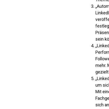
„Autom
Linked
veröffe
festleg
Präsenz
sein k
„Linked
Perform
Followe
mehr. 
geziel
„Linke
um sic
Mit ei
Fachgeb
sich an