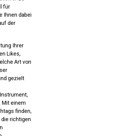
l für
ie Ihnen dabei
auf der
stung Ihrer
en Likes,
elche Art von
ser
nd gezielt
 Instrument,
. Mit einem
htags finden,
die richtigen
en
n.