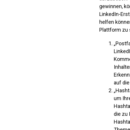
gewinnen, kön
LinkedIn-Erst
helfen können
Plattform zu 
„Postfa
Linked
Kommen
Inhalt
Erkenn
auf die
„Hasht
um Ihr
Hashta
die zu 
Hashta
Themen