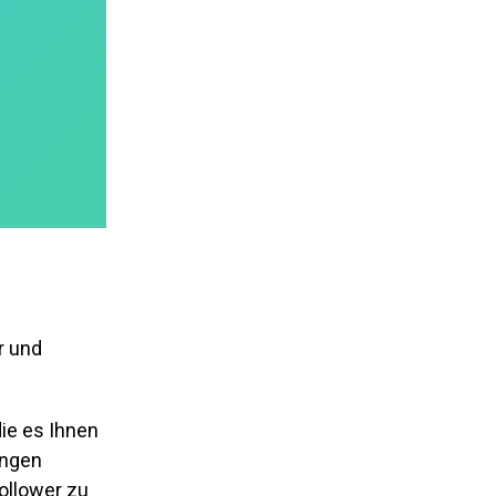
r und
die es Ihnen
ungen
ollower zu