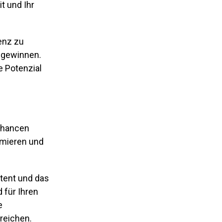
t und Ihr
enz zu
u gewinnen.
e Potenzial
 Chancen
imieren und
ntent und das
 für Ihren
e
reichen.