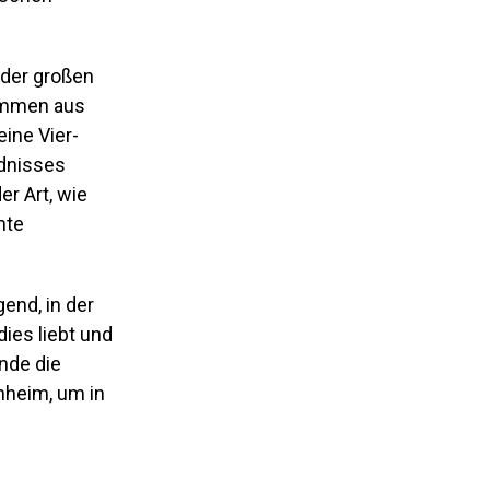
 der großen
kommen aus
eine Vier-
dnisses
r Art, wie
mte
end, in der
ies liebt und
nde die
nheim, um in