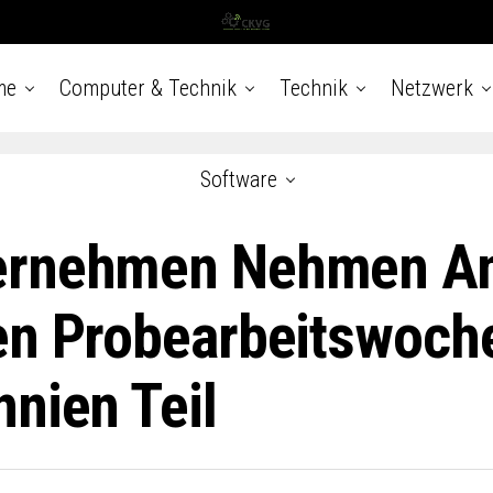
me
Computer & Technik
Technik
Netzwerk
Software
ernehmen Nehmen An
en Probearbeitswoche
nnien Teil