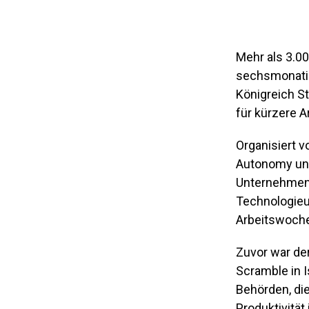
Mehr als 3.0
sechsmonatig
Königreich St
für kürzere A
Organisiert 
Autonomy und
Unternehmen 
Technologieu
Arbeitswoche
Zuvor war de
Scramble in I
Behörden, die
Produktivität