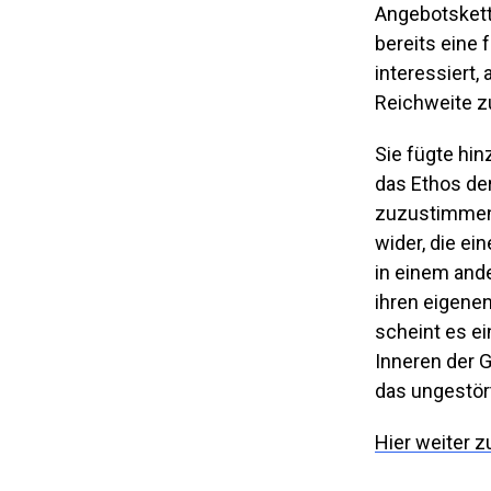
Angebotskett
bereits eine 
interessiert,
Reichweite z
Sie fügte hin
das Ethos de
zuzustimmen s
wider, die ei
in einem ande
ihren eigene
scheint es ei
Inneren der 
das ungestör
Hier weiter z