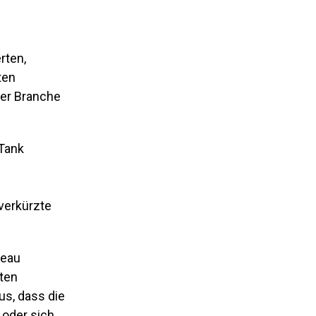
rten,
ten
der Branche
 Tank
verkürzte
veau
iten
us, dass die
 oder sich