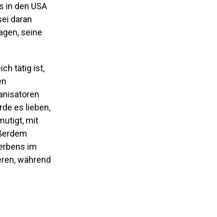
s in den USA
sei daran
ragen, seine
h tätig ist,
en
anisatoren
rde es lieben,
utigt, mit
ußerdem
derbens im
eren, während