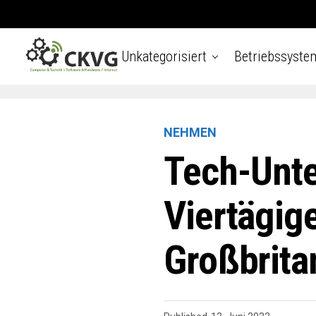
Unkategorisiert
Betriebssyste
NEHMEN
Tech-Unt
Viertägig
Großbrita