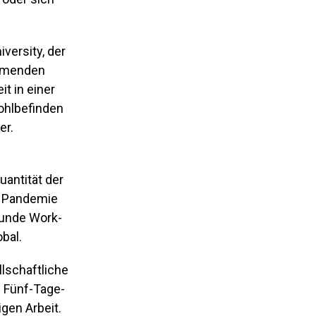
versity, der
ehmenden
t in einer
ohlbefinden
er.
uantität der
r Pandemie
sunde Work-
bal.
llschaftliche
n Fünf-Tage-
gen Arbeit.