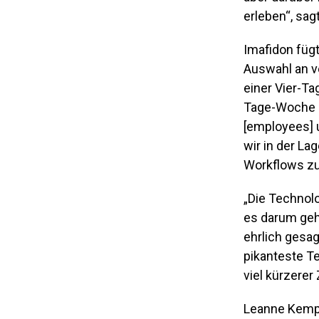
erleben“, sagt
Imafidon füg
Auswahl an v
einer Vier-Ta
Tage-Woche z
[employees] u
wir in der L
Workflows zu
„Die Technolo
es darum geh
ehrlich gesag
pikanteste T
viel kürzerer
Leanne Kemp,