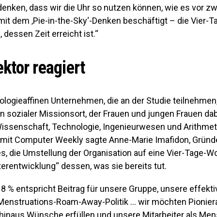
denken, dass wir die Uhr so ​​nutzen können, wie es vor z
 mit dem ‚Pie-in-the-Sky‘-Denken beschäftigt – die Vier
, dessen Zeit erreicht ist.“
ktor reagiert
ologieaffinen Unternehmen, die an der Studie teilnehmen
n sozialer Missionsort, der Frauen und jungen Frauen dabe
 Wissenschaft, Technologie, Ingenieurwesen und Arithmet
mit Computer Weekly sagte Anne-Marie Imafidon, Gründ
, die Umstellung der Organisation auf eine Vier-Tage-W
erentwicklung“ dessen, was sie bereits tut.
 8 % entspricht Beitrag für unsere Gruppe, unsere effekt
Menstruations-Roam-Away-Politik … wir möchten Pionierar
 hinaus Wünsche erfüllen und unsere Mitarbeiter als Me