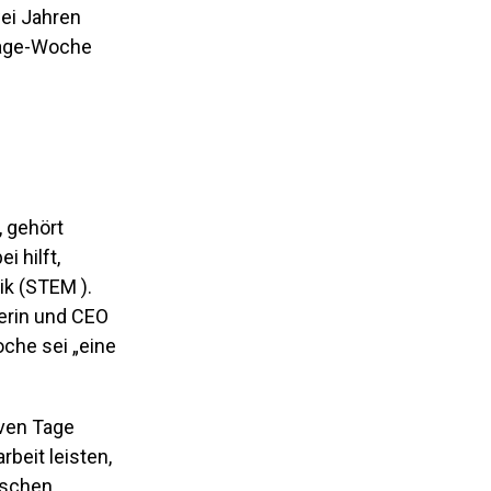
wei Jahren
-Tage-Woche
, gehört
i hilft,
ik (STEM ).
erin und CEO
oche sei „eine
iven Tage
beit leisten,
nschen