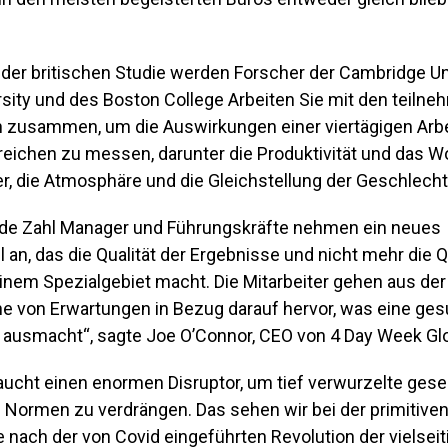
 der britischen Studie werden Forscher der Cambridge Uni
rsity und des Boston College Arbeiten Sie mit den teiln
zusammen, um die Auswirkungen einer viertägigen Arbei
reichen zu messen, darunter die Produktivität und das W
er, die Atmosphäre und die Gleichstellung der Geschlecht
nde Zahl Manager und Führungskräfte nehmen ein neues
 an, das die Qualität der Ergebnisse und nicht mehr die Q
inem Spezialgebiet macht. Die Mitarbeiter gehen aus de
ihe von Erwartungen in Bezug darauf hervor, was eine ge
ät ausmacht“, sagte Joe O’Connor, CEO von 4 Day Week Glo
aucht einen enormen Disruptor, um tief verwurzelte gese
e Normen zu verdrängen. Das sehen wir bei der primitive
nach der von Covid eingeführten Revolution der vielseiti