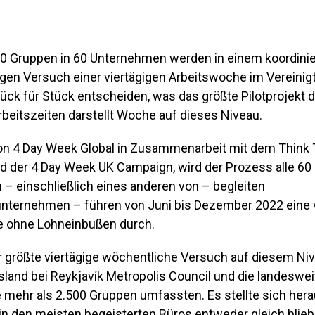
00 Gruppen in 60 Unternehmen werden in einem koordinie
en Versuch einer viertägigen Arbeitswoche im Vereinig
ück für Stück entscheiden, was das größte Pilotprojekt 
rbeitszeiten darstellt Woche auf dieses Niveau.
von 4 Day Week Global in Zusammenarbeit mit dem Think
 der 4 Day Week UK Campaign, wird der Prozess alle 60
– einschließlich eines anderen von – begleiten
nternehmen – führen von Juni bis Dezember 2022 eine 
 ohne Lohneinbußen durch.
r größte viertägige wöchentliche Versuch auf diesem Ni
sland bei Reykjavík Metropolis Council und die landeswe
 mehr als 2.500 Gruppen umfassten. Es stellte sich hera
 in den meisten begeisterten Büros entweder gleich blieb