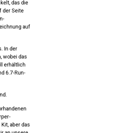
elt, das die
f der Seite
n-
eichnung auf
. In der
, wobei das
l erhältlich
und 6.7-Run-
nd.
vorhandenen
rper-
Kit, aber das
ir an unsere