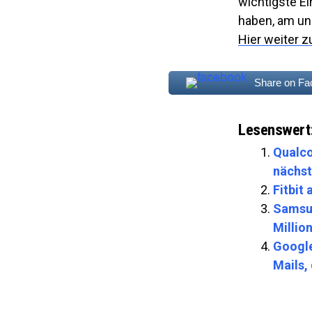
wichtigste Ei
haben, am un
Hier weiter z
Share on F
Lesenswert
Qualco
nächst
Fitbit
Samsun
Millio
Google
Mails,