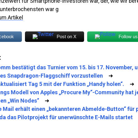
nzelwert für Smartphone-Investoren war, der, wie wir ber
unterbrochensten war g
um Artikel
acebook
Post on X
Follow us
:
mm bestätigt das Turnier vom 15. bis 17. November, 
es Snapdragon-Flaggschiff vorzustellen
➜
 aktualisiert Tag 5 mit der Funktion „Handy holen“.
➜
gs Modell von Apples „Procure My“-Community hat je
nen „Win Nodes“
➜
 Mail erhält einen „bekannteren Abmelde-Button“ für p
 da das Pilotprojekt für unerwünschte E-Mails startet