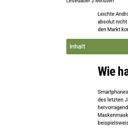
Lesedauer
2
Minuten
Leichte Andro
absolut nicht
den Markt ko
Inhalt
Wie h
Smartphones 
des letzten 
hervorragende
Maskenmaske 
beispielswei