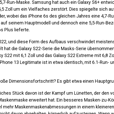
 5,7-Run-Maske. Samsung hat auch ein Galaxy S6+ entwick
5,5 Zoll um ein Vielfaches zerstört. Dies spiegelte sich au
er, wobei das iPhone 6s des gleichen Jahres eine 4,7-Ru
auf seinem Hauptmodell und dennoch eine 5,5-Run-Bez
 Plus lieferte.
2022, und diese Form des Aufbaus verschwindet meistens
 hat die Galaxy S22-Serie die Masks-Serie übernommen
xy S22 mit 6,1 Zoll und das Galaxy S22 Extreme mit 6,8 Zol
iPhone 13 Legitimate ist in etwa identisch, mit 6.1-Run- 
oße Dimensionsfortschritt? Es gibt etwa einen Hauptgru
iches Stück davon ist der Kampf um Lünetten, der den 
e Maskenmaske erweitert hat. Ein besseres Masken-zu-Kö
viel mehr Maskenmaskenabmessungen in einem kleineren 
nicht davon abgehalten, körperlich aufzusteigen. Wenn w