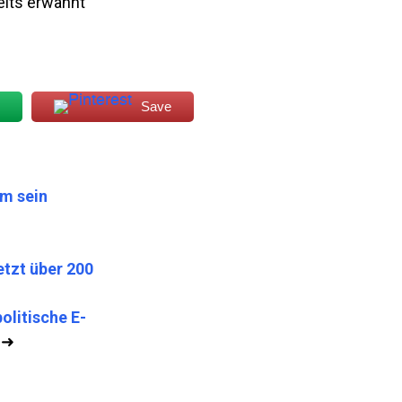
eits erwähnt
Save
um sein
tzt über 200
olitische E-
➜