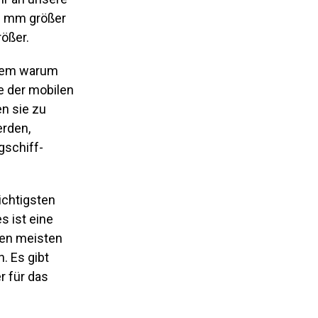
10 mm größer
rößer.
llem warum
e der mobilen
n sie zu
rden,
gschiff-
ichtigsten
s ist eine
den meisten
. Es gibt
r für das