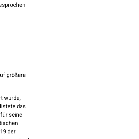
 gesprochen
auf größere
t wurde,
istete das
für seine
tischen
019 der