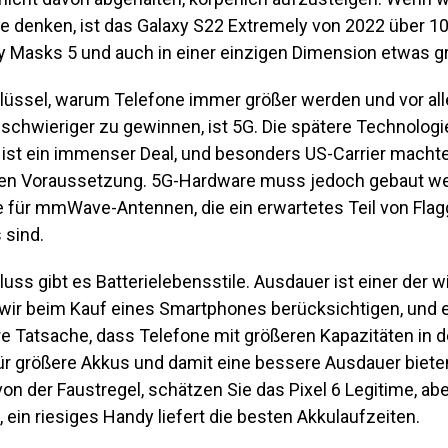
ele denken, ist das Galaxy S22 Extremely von 2022 über 
y Masks 5 und auch in einer einzigen Dimension etwas g
lüssel, warum Telefone immer größer werden und vor a
 schwieriger zu gewinnen, ist 5G. Die spätere Technologi
 ist ein immenser Deal, und besonders US-Carrier machte
ten Voraussetzung. 5G-Hardware muss jedoch gebaut we
 für mmWave-Antennen, die ein erwartetes Teil von Flag
sind.
ss gibt es Batterielebensstile. Ausdauer ist einer der w
 wir beim Kauf eines Smartphones berücksichtigen, und e
re Tatsache, dass Telefone mit größeren Kapazitäten in 
für größere Akkus und damit eine bessere Ausdauer bieten
 der Faustregel, schätzen Sie das Pixel 6 Legitime, abe
 ein riesiges Handy liefert die besten Akkulaufzeiten.