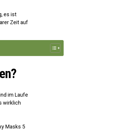
 es ist
rer Zeit auf
nen?
ind im Laufe
 wirklich
axy Masks 5