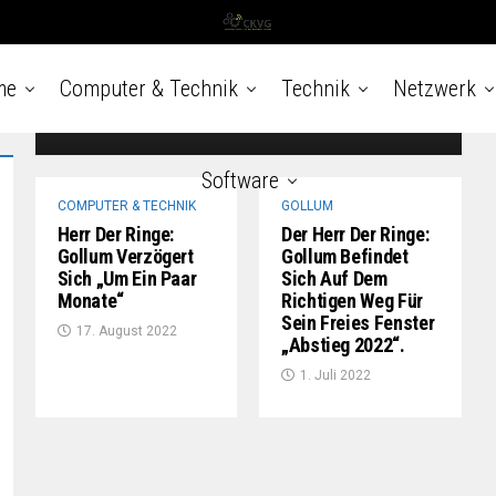
Unterhaltung ) ) Die Ringe der Energie haben
den Ruhm von Wichtige Person Wars nicht
verwendet Lautstärkefähigkeiten.
(Kreditwürdigkeit beschreiben: Top-Video)...
me
Computer & Technik
Technik
Netzwerk
8. Oktober 2022
Software
COMPUTER & TECHNIK
GOLLUM
Herr Der Ringe:
Der Herr Der Ringe:
Gollum Verzögert
Gollum Befindet
Sich „um Ein Paar
Sich Auf Dem
Monate“
Richtigen Weg Für
Sein Freies Fenster
17. August 2022
„Abstieg 2022“.
1. Juli 2022