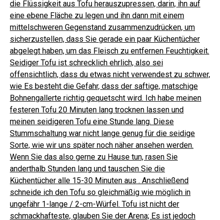
die Flüssigkeit aus Tofu herauszupressen, darin, ihn auf
eine ebene Fläche zu legen und ihn dann mit einem
mittelschweren Gegenstand zusammenzudrücken, um
sicherzustellen, dass Sie gerade ein paar Küchentücher
abgelegt haben, um das Fleisch zu entfernen Feuchtigkeit.
Seidiger Tofu ist schrecklich ehrlich, also sei
offensichtlich, dass du etwas nicht verwendest
zu
schwer,
wie Es besteht die Gefahr, dass der saftige, matschige
Bohnengallerte richtig gequetscht wird.
Ich habe meinen
festeren Tofu 20 Minuten lang trocknen lassen und
meinen seidigeren Tofu eine Stunde lang. Diese
Stummschaltung war nicht lange genug für die seidige
Sorte, wie wir uns später noch näher ansehen werden.
Wenn Sie das also gerne zu Hause tun, rasen Sie
anderthalb Stunden lang und tauschen Sie die
Küchentücher alle 15-30 Minuten aus . Anschließend
schneide ich den Tofu so gleichmäßig wie möglich in
ungefähr 1-lange / 2-cm-Würfel.
Tofu ist nicht der
schmackhafteste, glauben Sie der Arena; Es ist jedoch