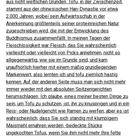
aus nicht weltlichen Gründen.
Tofu, in der Zwischenzeit,
stammt aus der chinesischen Han-Dynastie vor etwa
2.000 Jahren, wobei sein Aufwärtsschub in der
Anerkennung größtenteils seiner proteinreichen Natur
zugeschrieben wird, die mit der Entwicklung des
Buddhismus zusammenfällt.
In meinen Tagen der
Fleischlosigkeit war Fleisch, das Sie wahrscheinlich
vielleicht oder vielleicht von Picks annehmen, nicht so
allgegenwärtig, wie sie im Grunde sind, und kam
unaufhörlich hierher mit einem mäßig grundlegenden
Markenwert, also lernten ich und tofu ziemlich hastig
kennen.
Auf der anderen Seite muss man sich nicht mehr
immer wieder mit den absoluten Spitzengerichten
herumschlagen. Ich glaube, eines meiner besten Dinge zu
sein, um Tofu zu schützen, ist, ihn zu knusprigen und in ein
Reis- oder Nudelgericht wie Ramen zu werfen, aber es ist
wahrscheinlich, dass Sie sich ständig mit klumpigem
Maismehl ernähren werden -bedeckte Stücke
ungekochten Tofus, wenn Sie ihm nicht mehr Ihre fette