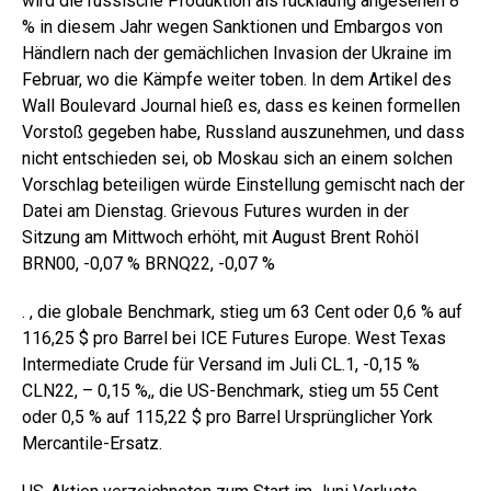
wird die russische Produktion als rückläufig angesehen 8
% in diesem Jahr wegen Sanktionen und Embargos von
Händlern nach der gemächlichen Invasion der Ukraine im
Februar, wo die Kämpfe weiter toben. In dem Artikel des
Wall Boulevard Journal hieß es, dass es keinen formellen
Vorstoß gegeben habe, Russland auszunehmen, und dass
nicht entschieden sei, ob Moskau sich an einem solchen
Vorschlag beteiligen würde Einstellung gemischt nach der
Datei am Dienstag. Grievous Futures wurden in der
Sitzung am Mittwoch erhöht, mit August Brent Rohöl
BRN00,
-0,07 %
BRNQ22,
-0,07 %
.
,
die globale Benchmark, stieg um 63 Cent oder 0,6 % auf
116,25 $ pro Barrel bei ICE Futures Europe. West Texas
Intermediate Crude für Versand im Juli CL.1,
-0,15 %
CLN22,
– 0,15 %
,
, die US-Benchmark, stieg um 55 Cent
oder 0,5 % auf 115,22 $ pro Barrel Ursprünglicher York
Mercantile-Ersatz.